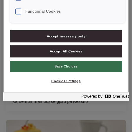
Functional Cookies
Accept necessary only
Accept All Cookies
Blodapelsintårta
Save Choices
carlota
/
September 28, 2022
En fantastisk moussetårta med en kokosbotten på
Cookies Settings
CREDI®Cake Mormors Ljusa, Blodapelsingelé och
Blodapelsinmousse. Innehåller också en
kardemummamousse gjord på Kessko