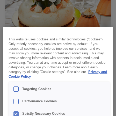
This website uses cookies and similar technologies (“cookies”).
Nyårstårta
Only strictly necessary cookies are active by default. If you
accept all cookies, you help us improve our services, and we
may show you more relevant content and advertising. This may
carlota
/
September 28, 2022
involve sharing information with partners in social media and
advertising. You can at any time accept or reject different cookie
En vacker och smakfull nyårstårta med Vit
categories, or change your choices. Learn more about each
chokladmousse, Maracuja/Peachmousse, Mörk Tryffel
category by clicking “Cookie settings”. See also our
Privacy and
Cookie Policy.
och en chokladbotten gjord på CREDI®Cake Mormors
Choklad
Targeting Cookies
Performance Cookies
Strictly Necessary Cookies