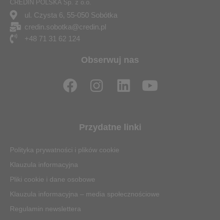
CREDIN POLSKA Sp. z o.o.
ul. Czysta 6, 55-050 Sobótka
credin.sobotka@credin.pl
+48 71 31 62 124
Obserwuj nas
F
I
L
Y
a
n
i
o
c
s
n
u
e
t
k
t
Przydatne linki
b
a
e
u
o
g
d
b
Polityka prywatności i plików cookie
o
r
i
e
Klauzula informacyjna
k
a
n
Pliki cookie i dane osobowe
m
Klauzula informacyjna – media społecznościowe
Regulamin newslettera