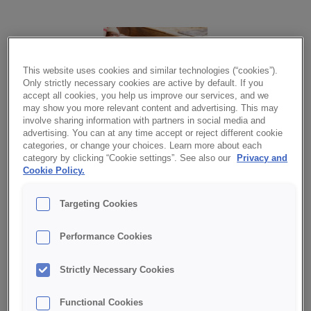
This website uses cookies and similar technologies (“cookies”).
Only strictly necessary cookies are active by default. If you
accept all cookies, you help us improve our services, and we
may show you more relevant content and advertising. This may
involve sharing information with partners in social media and
advertising. You can at any time accept or reject different cookie
categories, or change your choices. Learn more about each
Med vår helmix Danskt rågbröd bakar du mycket enkelt och
category by clicking “Cookie settings”. See also our
Privacy and
kostnadseffektivt ett sockerfritt, smakrikt och mustigt
Cookie Policy.
rågbröd med härlig textur. Mixen innehåller rågmjöl, torkad
surdeg av råg, solroskärnor och linfrö. Mixen innehåller
också mältade rågflingor vilket ger en mustigare smak och
Targeting Cookies
du slipper lägga klippt råg i blöt.
Performance Cookies
LADDA NER PDF MED RECEPT
Strictly Necessary Cookies
INGREDIENSER
Functional Cookies
Danskt rågbröd
1760
g