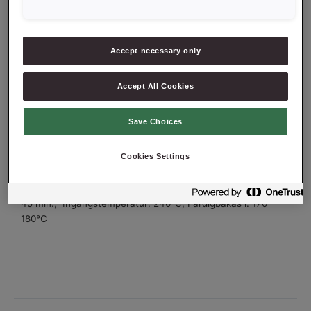
Sirap mörkbrun alt.
200
g
svart
Jäst
50
g
Accept necessary only
Vatten
1000
g
Accept All Cookies
ARBETSBESKRIVNING
Väg upp alla ingredienser. Kör degen i 15 min på låg
Save Choices
hastighet. Låt vila i ca 30 min i grytan. Väg upp i formar
efter önskad vikt. Jäs och baka av. Bakas med ånga.
Cookies Settings
Körtid i maskin: 15 min långsamt,
Degtemperatur:
27°C,
Liggtid: ca 30 min.,
Jästid: ca 40-50 min.,
Baktid: ca
45 min.,
Ingångstemperatur: 240°C,
Färdigbakas i: 170-
180°C