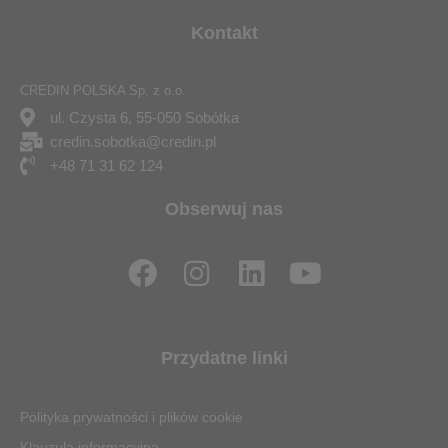
Kontakt
CREDIN POLSKA Sp. z o.o.
ul. Czysta 6, 55-050 Sobótka
credin.sobotka@credin.pl
+48 71 31 62 124
Obserwuj nas
F
I
L
Y
a
n
i
o
c
s
n
u
e
t
k
t
Przydatne linki
b
a
e
u
o
g
d
b
Polityka prywatności i plików cookie
o
r
i
e
Klauzula informacyjna