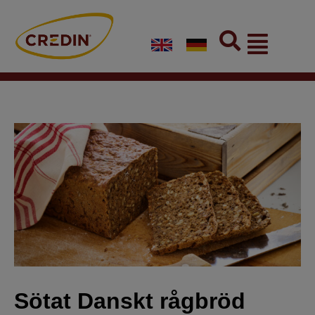
Skip
to
Flyout
content
Menu
Sötat Danskt rågbröd