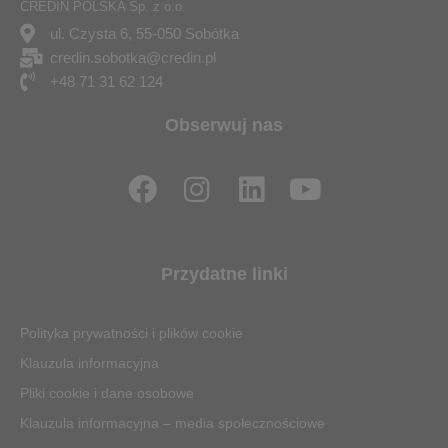
CREDIN POLSKA Sp. z o.o.
ul. Czysta 6, 55-050 Sobótka
credin.sobotka@credin.pl
+48 71 31 62 124
Obserwuj nas
F
I
L
Y
a
n
i
o
c
s
n
u
e
t
k
t
Przydatne linki
b
a
e
u
o
g
d
b
Polityka prywatności i plików cookie
o
r
i
e
Klauzula informacyjna
k
a
n
Pliki cookie i dane osobowe
m
Klauzula informacyjna – media społecznościowe