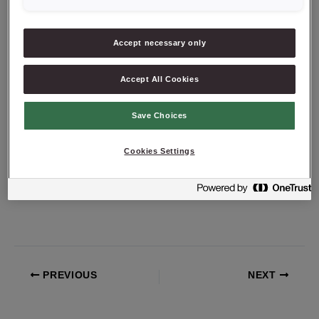
CREDI®Cake
1000
g
Mormors Ljusa
Rapsolja
300
g
Accept necessary only
Vatten
500
g
Saffran
35
g
Accept All Cookies
Hagelberg*s Classic
Save Choices
ARBETSBESKRIVNING
Väg upp ingredienserna och kör på låg hastighet i 10 min.
Fyll
Cookies Settings
muffinsformar till hälften. Baka av i 180°-190º C ca 17 min.
PREVIOUS
NEXT