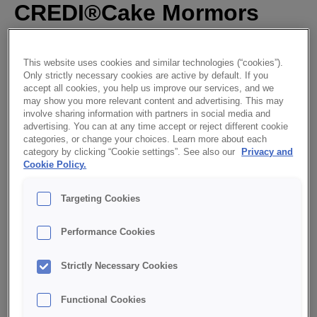
CREDI®Cake Mormors
Ljusa
This website uses cookies and similar technologies (“cookies”).
Only strictly necessary cookies are active by default. If you
accept all cookies, you help us improve our services, and we
may show you more relevant content and advertising. This may
involve sharing information with partners in social media and
advertising. You can at any time accept or reject different cookie
categories, or change your choices. Learn more about each
category by clicking “Cookie settings”. See also our
Privacy and
Cookie Policy.
Targeting Cookies
Saffransmuffins med en underbar, väl avvägd smak av
saffran och muffins. Gjord på CREDI®Cake Mormors Ljusa
Performance Cookies
och Saffran Hagelberg’s Classic
LADDA NER PDF MED RECEPT
Strictly Necessary Cookies
Functional Cookies
INGREDIENSER