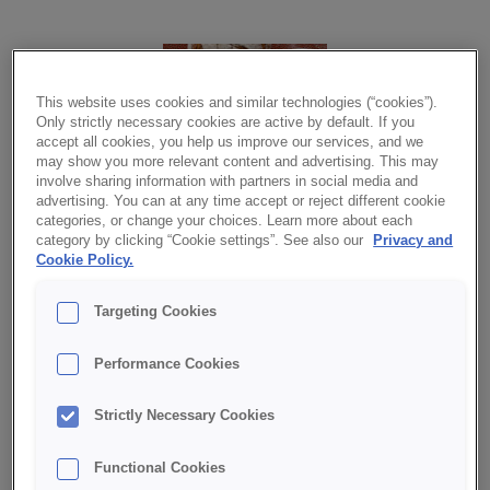
This website uses cookies and similar technologies (“cookies”).
Only strictly necessary cookies are active by default. If you
accept all cookies, you help us improve our services, and we
may show you more relevant content and advertising. This may
involve sharing information with partners in social media and
advertising. You can at any time accept or reject different cookie
categories, or change your choices. Learn more about each
Rustibas ger ett mellangrovt, fiberrikt bröd och innehåller
category by clicking “Cookie settings”. See also our
Privacy and
kruskakli. I detta recept har vi tillsatt fullkornsvetemjöl,
Cookie Policy.
vilket gör att du får ett fullkornsbröd.
Targeting Cookies
LADDA NER PDF MED RECEPT
Performance Cookies
INGREDIENSER
Strictly Necessary Cookies
Rustibas
500
g
Jäst
70
g
Functional Cookies
Bagerivetemjöl
550
g