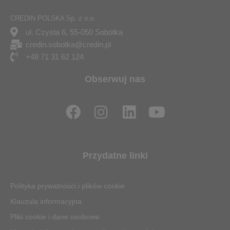
CREDIN POLSKA Sp. z o.o.
ul. Czysta 6, 55-050 Sobótka
credin.sobotka@credin.pl
+48 71 31 62 124
Obserwuj nas
F
I
L
Y
a
n
i
o
c
s
n
u
e
t
k
t
Przydatne linki
b
a
e
u
o
g
d
b
Polityka prywatności i plików cookie
o
r
i
e
Klauzula informacyjna
k
a
n
Pliki cookie i dane osobowe
m