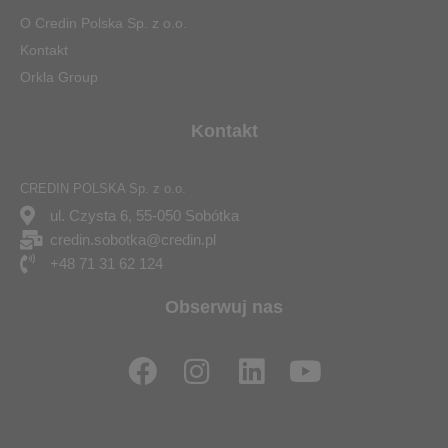
O Credin Polska Sp. z o.o.
Kontakt
Orkla Group
Kontakt
CREDIN POLSKA Sp. z o.o.
ul. Czysta 6, 55-050 Sobótka
credin.sobotka@credin.pl
+48 71 31 62 124
Obserwuj nas
F
I
L
Y
a
n
i
o
c
s
n
u