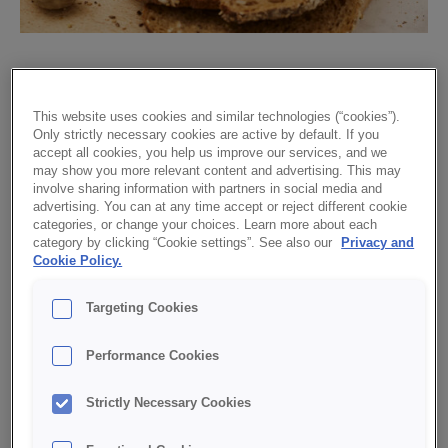
Fyrkornsbröd
Grundrecept
This website uses cookies and similar technologies (“cookies”).
Only strictly necessary cookies are active by default. If you
accept all cookies, you help us improve our services, and we
may show you more relevant content and advertising. This may
involve sharing information with partners in social media and
advertising. You can at any time accept or reject different cookie
categories, or change your choices. Learn more about each
category by clicking “Cookie settings”. See also our
Privacy and
Cookie Policy.
Targeting Cookies
Fyrkornsbas ger ett smakfullt bröd med både korn, havre,
Performance Cookies
vete och råg. Dosering: 30 %
Strictly Necessary Cookies
LADDA NER PDF MED RECEPT