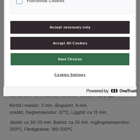
Functional Cookies
INGREDIENSER
Fyrkornsbas
500
g
Bagerivetemjöl
1500
g
Accept necessary only
Jäst
80
g
Vatten
1000
g
Accept All Cookies
Pano Lux PF
50
g
Mörkbrun sirap
100
g
Save Choices
ARBETSBESKRIVNING
Cookies Settings
Väg upp alla ingredienser och blanda till en smidig deg. Låt
vila ca 15 min. Väg upp och forma till bröd efter önskad
storlek och form. Jäs och baka av. Bakas med ånga.
Körtid i maskin: 3 min. långsamt, 6 min.
snabbt,
Degtemperatur: 27°C,
Liggtid: ca 15 min,
Jästid: ca 30-35 min.
Baktid: ca 25 min.
Ingångstemperatur:
250°C,
Färdigbakas: 180-200°C