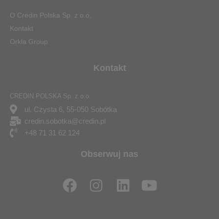
O Credin Polska Sp. z o.o.
Kontakt
Orkla Group
Kontakt
CREDIN POLSKA Sp. z o.o.
ul. Czysta 6, 55-050 Sobótka
credin.sobotka@credin.pl
+48 71 31 62 124
Obserwuj nas
F
I
L
Y
a
n
i
o
c
s
n
u