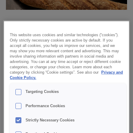
Fyrkornsbröd Fullkorn
This website uses cookies and similar technologies (“cookies”).
Only strictly necessary cookies are active by default. If you
accept all cookies, you help us improve our services, and we
may show you more relevant content and advertising. This may
involve sharing information with partners in social media and
advertising. You can at any time accept or reject different cookie
categories, or change your choices. Learn more about each
category by clicking “Cookie settings”. See also our
Privacy and
Cookie Policy.
Targeting Cookies
Fyrkornsbas ger ett lite ljusare bröd med både korn, havre,
vete och råg. Dosering: 30 %.
Performance Cookies
LADDA NER PDF MED RECEPT
Strictly Necessary Cookies
INGREDIENSER