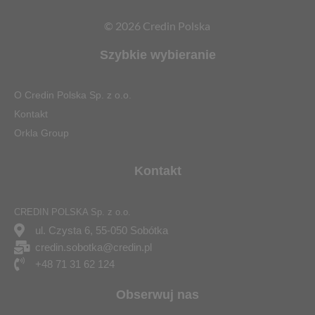
© 2026 Credin Polska
Szybkie wybieranie
O Credin Polska Sp. z o.o.
Kontakt
Orkla Group
Kontakt
CREDIN POLSKA Sp. z o.o.
ul. Czysta 6, 55-050 Sobótka
credin.sobotka@credin.pl
+48 71 31 62 124
Obserwuj nas