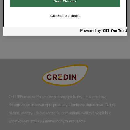
Save Choices
Körtid i maskin: 8 min. långsamt, 2 min. snabbt,
Degtemperatur:
27°C,
Liggtid: ca 15 min,
Cookies Settings
Jästid: ca 35-40 min.
Baktid: ca 25 min.
Ingångstemperatur:
250°C,
Färdigbakas: 180-200°C
Od 1995 roku w Polsce
wspieramy piekarzy i cukierników,
dostarczając innowacyjne produkty i fachowe doradztwo. Dzięki
naszej wiedzy i doświadczeniu pomagamy tworzyć wypieki o
wyjątkowym smaku i niezawodnym rezultacie.