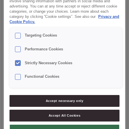
involve sharing information with partners in social media and
advertising. You can at any time accept or reject different cookie
Ett mörkt fiberrikt bröd med rustik karaktär och god maltsmak.
categories, or change your choices. Learn more about each
category by clicking “Cookie settings”. See also our
Privacy and
Innehåller linfrö och solrosfrö och är lämpligt för bröd med
Cookie Policy.
rustikare
karaktär. Dosering: 50 %.
Targeting Cookies
LADDA NER PDF MED RECEPT
Performance Cookies
INGREDIENSER
Strictly Necessary Cookies
Hälsö
950
g
Bagerivetemjöl
950
g
Functional Cookies
Jäst
50
g
Vatten
1000
g
Accept necessary only
ARBETSBESKRIVNING
Väg upp alla ingredienser och blanda till en smidig deg. Låt vila
Accept All Cookies
ca 15 min. Väg upp och forma till bröd efter önskad storlek och
form. Jäs och baka av. Bakas med ånga.