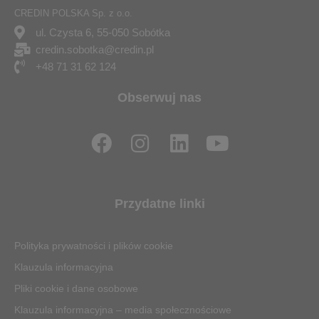
CREDIN POLSKA Sp. z o.o.
ul. Czysta 6, 55-050 Sobótka
credin.sobotka@credin.pl
+48 71 31 62 124
Obserwuj nas
F
I
L
Y
a
n
i
o
c
s
n
u
e
t
k
t
Przydatne linki
b
a
e
u
o
g
d
b
Polityka prywatności i plików cookie
o
r
i
e
Klauzula informacyjna
k
a
n
Pliki cookie i dane osobowe
m
Klauzula informacyjna – media społecznościowe