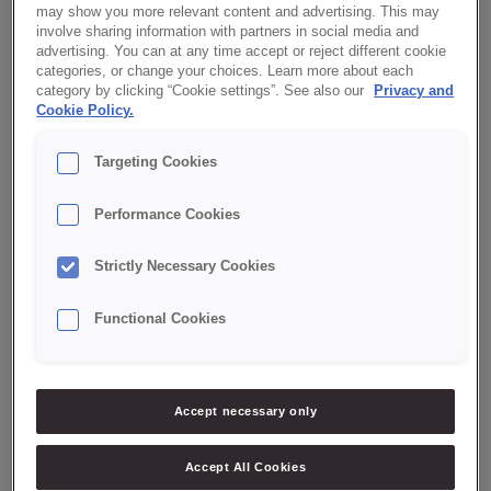
may show you more relevant content and advertising. This may
involve sharing information with partners in social media and
advertising. You can at any time accept or reject different cookie
categories, or change your choices. Learn more about each
category by clicking “Cookie settings”. See also our
Privacy and
Mustigt och mörkt bröd med tydlig maltdoft som innehåller
Cookie Policy.
klippt
Targeting Cookies
råg, skållning, surdeg och vetegroddar. Dosering: 45 %.
LADDA NER PDF MED RECEPT
Performance Cookies
Strictly Necessary Cookies
INGREDIENSER
Värmlandsbas
800
g
Functional Cookies
Bagerivetemjöl
800
g
Jäst
80
g
Vatten
1000
g
Mörkbrun sirap
250
g
Accept necessary only
Oblandad rågsikt
200
g
Accept All Cookies