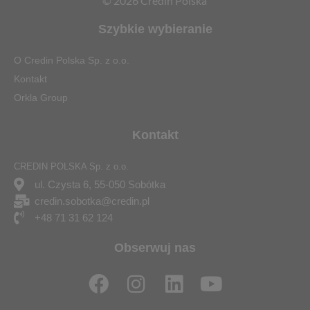
© 2026 Credin Polska
Szybkie wybieranie
O Credin Polska Sp. z o.o.
Kontakt
Orkla Group
Kontakt
CREDIN POLSKA Sp. z o.o.
ul. Czysta 6, 55-050 Sobótka
credin.sobotka@credin.pl
+48 71 31 62 124
Obserwuj nas
F
I
L
Y
a
n
i
o