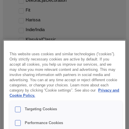
Dekoracja/Decoration
Fit
Harissa
Indie/India
Klasyka/Classic
Kuchnie świata/World cuisine
This website uses cookies and similar technologies (“cookies”).
Kule/Balls
Only strictly necessary cookies are active by default. If you
accept all cookies, you help us improve our services, and we
Mieszanka/Mix
may show you more relevant content and advertising. This may
involve sharing information with partners in social media and
Mini
advertising. You can at any time accept or reject different cookie
categories, or change your choices. Learn more about each
Nadzienie słone/Savoury filling
category by clicking “Cookie settings”. See also our
Privacy and
Cookie Policy.
Nadzienie/Filling
Niski IG/Low GI
Targeting Cookies
Pieczywo pro/Pro bread
Performance Cookies
Pikantne/Spicy