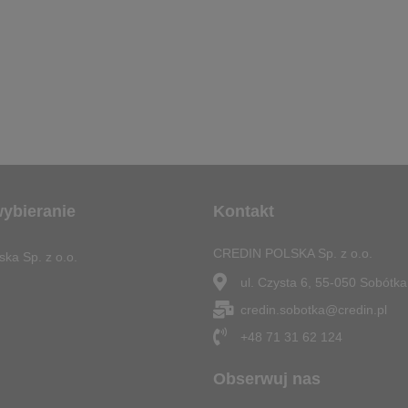
wybieranie
Kontakt
CREDIN POLSKA Sp. z o.o.
ska Sp. z o.o.
ul. Czysta 6, 55-050 Sobótka
credin.sobotka@credin.pl
+48 71 31 62 124
Obserwuj nas