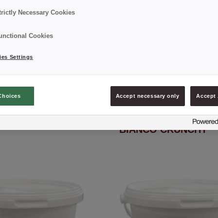
trictly Necessary Cookies
unctional Cookies
es Settings
Choices
Accept necessary only
Accept 
® FILLING MILKY
CREDI® Filling NOC
BIANCO CRUNCHY