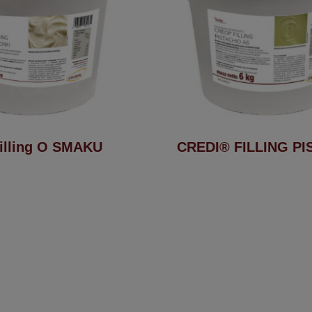
illing O SMAKU
CREDI® FILLING PI