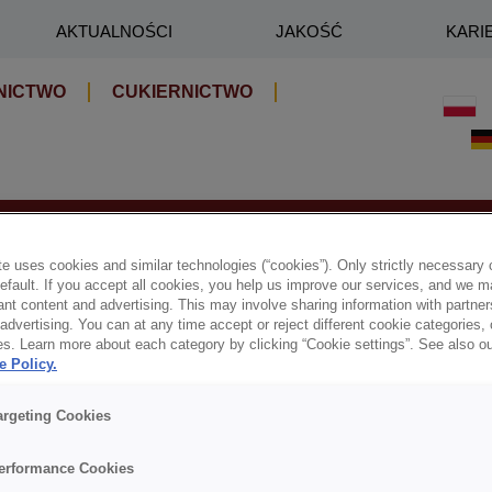
AKTUALNOŚCI
JAKOŚĆ
KARI
NICTWO
CUKIERNICTWO
KTY
e uses cookies and similar technologies (“cookies”). Only strictly necessary 
default. If you accept all cookies, you help us improve our services, and we
nt content and advertising. This may involve sharing information with partners
dvertising. You can at any time accept or reject different cookie categories,
es. Learn more about each category by clicking “Cookie settings”. See also o
e Policy.
argeting Cookies
erformance Cookies