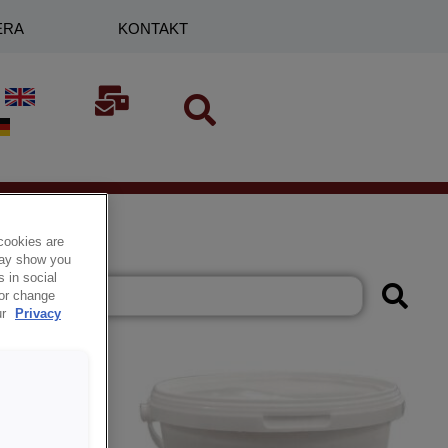
ERA
KONTAKT
cookies are
 may show you
 in social
 or change
ur
Privacy