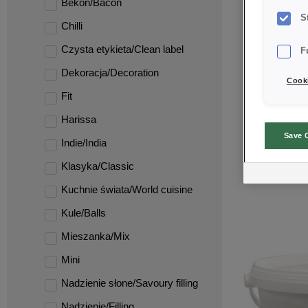
Bekon/Bacon
S
Chilli
Czysta etykieta/Clean label
F
Dekoracja/Decoration
Cooki
Fit
Harissa
Save 
Indie/India
CREDI
Klasyka/Classic
Kuchnie świata/World cuisine
Kule/Balls
Mieszanka/Mix
Mini
Nadzienie słone/Savoury filling
Nadzienie/Filling