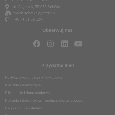
CREDIN POLSKA Sp. z o.o.
ul. Czysta 6, 55-050 Sobótka
credin.sobotka@credin.pl
+48 71 31 62 124
Obserwuj nas
F
I
L
Y
a
n
i
o
c
s
n
u
e
t
k
t
Przydatne linki
b
a
e
u
o
g
d
b
Polityka prywatności i plików cookie
o
r
i
e
Klauzula informacyjna
k
a
n
Pliki cookie i dane osobowe
m
Klauzula informacyjna – media społecznościowe
Regulamin newslettera