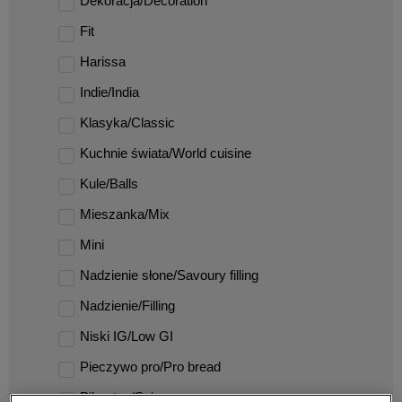
Dekoracja/Decoration
Fit
Harissa
Indie/India
Klasyka/Classic
Kuchnie świata/World cuisine
Kule/Balls
Mieszanka/Mix
Mini
Nadzienie słone/Savoury filling
Nadzienie/Filling
Niski IG/Low GI
Pieczywo pro/Pro bread
Pikantne/Spicy