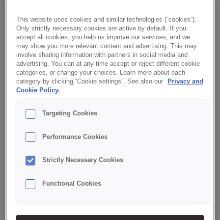
Pomidory/Tomatoes
This website uses cookies and similar technologies (“cookies”).
Only strictly necessary cookies are active by default. If you
Posypka/Topping
accept all cookies, you help us improve our services, and we
may show you more relevant content and advertising. This may
Premium
involve sharing information with partners in social media and
RSPO
advertising. You can at any time accept or reject different cookie
categories, or change your choices. Learn more about each
Ser/Cheese
category by clicking “Cookie settings”. See also our
Privacy and
Cookie Policy.
Snack
Targeting Cookies
Tajlandia/Thailand
Tandoori
Performance Cookies
Tonka/Tonka bean
Strictly Necessary Cookies
Trufla/Truffle
W trendzie czystej etykiety/In the clean label
Functional Cookies
trend
Wytrawne/Savoury