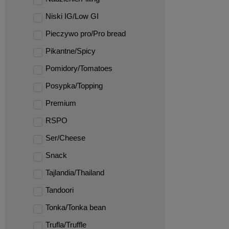
Niski IG/Low GI
Pieczywo pro/Pro bread
Pikantne/Spicy
Pomidory/Tomatoes
Posypka/Topping
Premium
RSPO
Ser/Cheese
Snack
Tajlandia/Thailand
Tandoori
Tonka/Tonka bean
Trufla/Truffle