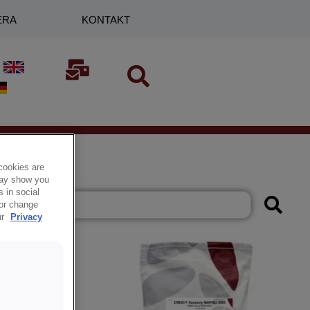
ERA
KONTAKT
cookies are
 may show you
 in social
 or change
ur
Privacy