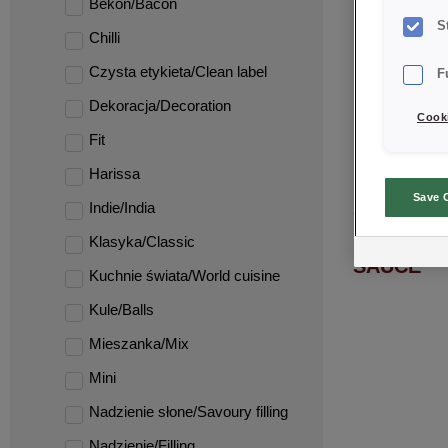
Bekon/Bacon
S
Chilli
Czysta etykieta/Clean label
F
Dekoracja/Decoration
Cooki
Fit
Harissa
Save 
Indie/India
CREDI® S
Klasyka/Classic
SAUCE
Kuchnie świata/World cuisine
Kule/Balls
Mieszanka/Mix
Mini
Nadzienie słone/Savoury filling
Nadzienie/Filling