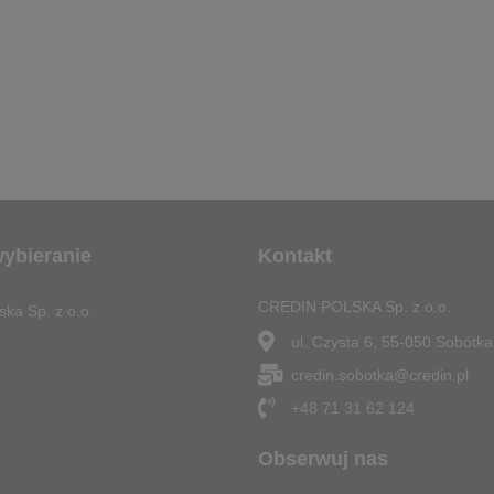
wybieranie
Kontakt
CREDIN POLSKA Sp. z o.o.
ska Sp. z o.o.
ul. Czysta 6, 55-050 Sobótka
credin.sobotka@credin.pl
+48 71 31 62 124
Obserwuj nas