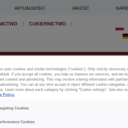
AKTUALNOŚCI
JAKOŚĆ
KARI
NICTWO
CUKIERNICTWO
KTY
e uses cookies and similar technologies (“cookies”). Only strictly necessary 
default. If you accept all cookies, you help us improve our services, and we
nt content and advertising. This may involve sharing information with partners
dvertising. You can at any time accept or reject different cookie categories,
es. Learn more about each category by clicking “Cookie settings”. See also o
e Policy.
argeting Cookies
erformance Cookies