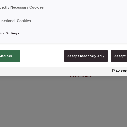
trictly Necessary Cookies
unctional Cookies
es Settings
Choices
Accept necessary only
Accept 
avoury GYPSY
CREDI® Savoury M
FILLING