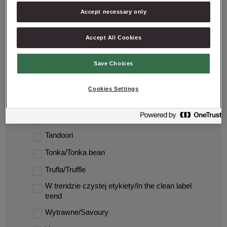
Accept necessary only
Pomidory/Tomatoes
Posypka/Topping
Accept All Cookies
Premium
Save Choices
RSPO
Ser/Cheese
Cookies Settings
Snack
Tajlandia/Thailand
Tandoori
Tonka/Tonka bean
Trufla/Truffle
W trendzie czystej etykiety/In the clean label
trend
Wytrawne/Savoury