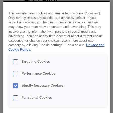
Dekoracja/Decoration
Fit
This website uses cookies and similar technologies (“cookies”).
Harissa
Only strictly necessary cookies are active by default. If you
accept all cookies, you help us improve our services, and we
Indie/India
may show you more relevant content and advertising. This may
involve sharing information with partners in social media and
Klasyka/Classic
advertising. You can at any time accept or reject different cookie
categories, or change your choices. Learn more about each
Kuchnie świata/World cuisine
category by clicking “Cookie settings”. See also our
Privacy and
Cookie Policy.
Kule/Balls
Mieszanka/Mix
Targeting Cookies
Mini
Performance Cookies
Nadzienie słone/Savoury filling
Nadzienie/Filling
Strictly Necessary Cookies
Niski IG/Low GI
Functional Cookies
Pieczywo pro/Pro bread
Pikantne/Spicy