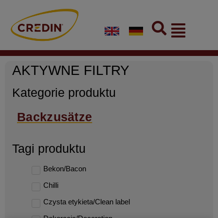
Skip
to
Flyout
content
Menu
AKTYWNE FILTRY
Kategorie produktu
Backzusätze
Tagi produktu
Bekon/Bacon
Chilli
Czysta etykieta/Clean label