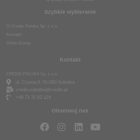
Szybkie wybieranie
O Credin Polska Sp. z o.o.
Kontakt
Orkla Group
Kontakt
CREDIN POLSKA Sp. z o.o.
ul. Czysta 6, 55-050 Sobótka
credin.sobotka@credin.pl
+48 71 31 62 124
Obserwuj nas
F
I
L
Y
a
n
i
o