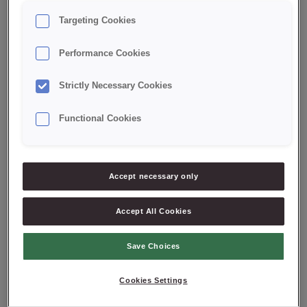
Pomidory/Tomatoes
Targeting Cookies
Posypka/Topping
Performance Cookies
Premium
Strictly Necessary Cookies
RSPO
Ser/Cheese
Functional Cookies
Snack
Tajlandia/Thailand
Accept necessary only
Tandoori
Tonka/Tonka bean
Accept All Cookies
Trufla/Truffle
Save Choices
W trendzie czystej etykiety/In the clean label
trend
Cookies Settings
Wytrawne/Savoury