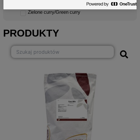
Yuzu
Zielone curry/Green curry
PRODUKTY