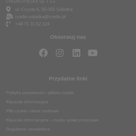
CREDIN POLSKA Sp. z o.o.
ul. Czysta 6, 55-050 Sobótka
credin.sobotka@credin.pl
+48 71 31 62 124
Obserwuj nas
F
I
L
Y
a
n
i
o
c
s
n
u
e
t
k
t
Przydatne linki
b
a
e
u
o
g
d
b
Polityka prywatności i plików cookie
o
r
i
e
Klauzula informacyjna
k
a
n
Pliki cookie i dane osobowe
m
Klauzula informacyjna – media społecznościowe
Regulamin newslettera