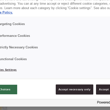
✔ Trüffelaroma
dvertising. You can at any time accept or reject different cookie categories,
es. Learn more about each category by clicking “Cookie settings”. See also o
e Policy.
✔ Exquisite Füllung
argeting Cookies
✔ Backstabil
erformance Cookies
trictly Necessary Cookies
Details
unctional Cookies
Verpackung: 10 kg netto
es Settings
Choices
Accept necessary only
Accept 
PRODUKT ANFRAGEN