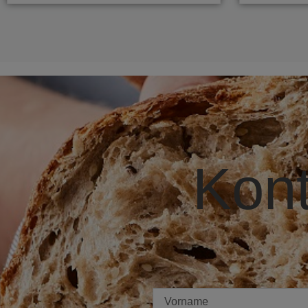
Kont
Imię