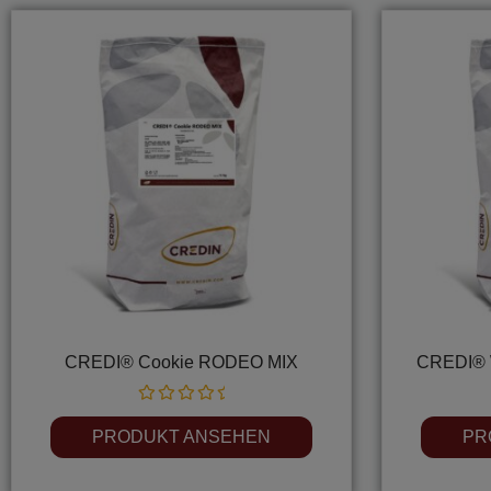
CREDI® Cookie RODEO MIX
CREDI® 
Rated
0
PRODUKT ANSEHEN
PR
out
of
5