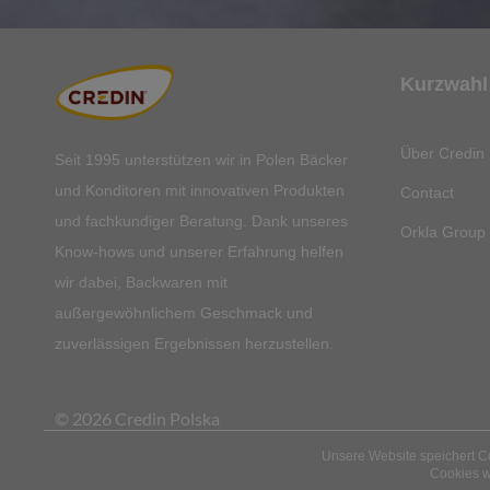
Kurzwahl
Über Credin 
Seit 1995 unterstützen wir in Polen Bäcker
und Konditoren mit innovativen Produkten
Contact
und fachkundiger Beratung. Dank unseres
Orkla Group
Know-hows und unserer Erfahrung helfen
wir dabei, Backwaren mit
außergewöhnlichem Geschmack und
zuverlässigen Ergebnissen herzustellen.
© 2026 Credin Polska
Unsere Website speichert Co
Cookies w