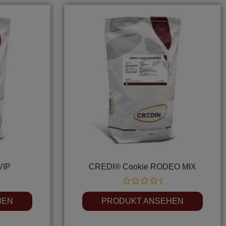
VIP
CREDI® Cookie RODEO MIX
Rated
0
HEN
PRODUKT ANSEHEN
out
of
5