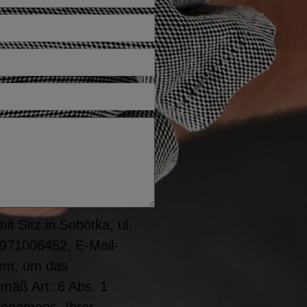
t Sitz in Sobótka, ul.
8971006452, E-Mail-
rem, um das
emäß Art. 6 Abs. 1