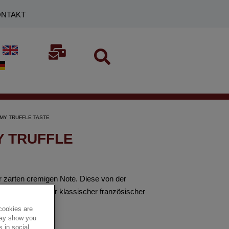
NTAKT
AMY TRUFFLE TASTE
Y TRUFFLE
r zarten cremigen Note. Diese von der
 an den Charakter klassischer französischer
cookies are
 may show you
 in social