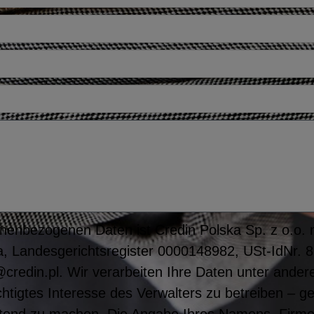
nenbezogenen Daten ist Credin Polska Sp. z o.o. mi
, Landesgerichtsregister 0000148982, USt-IdNr. 
credin.pl. Wir verarbeiten Ihre Daten unter ande
htigtes Interesse des Verwalters zu betreiben – g