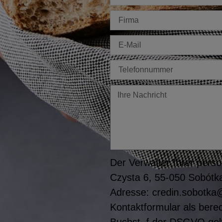
Firma
E-
mail
Tel
Twoja
wiadomość
Der Verwalter Ihrer perso
Czysta 6, 55-050 Sobótka
Adresse: credin.sobotka@
Kontaktformular als berec