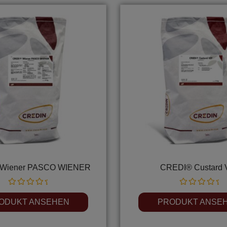
Wiener PASCO WIENER
CREDI® Custard 
Rated
Rated
0
0
ODUKT ANSEHEN
PRODUKT ANSE
out
out
of
of
5
5