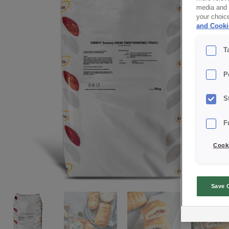
media and a
your choic
and Cooki
T
P
S
F
Cooki
Save 