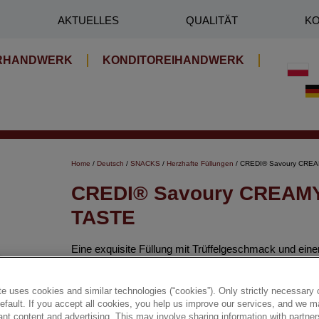
AKTUELLES
QUALITÄT
KO
RHANDWERK
KONDITOREIHANDWERK
Home
/
Deutsch
/
SNACKS
/
Herzhafte Füllungen
/ CREDI® Savoury CRE
CREDI® Savoury CREAM
TASTE
Eine exquisite Füllung mit Trüffelgeschmack und eine
französischen Küche inspirierte Komposition erinnert
Saucen und erlesener Brotaufstriche​.
e uses cookies and similar technologies (“cookies”). Only strictly necessary 
default. If you accept all cookies, you help us improve our services, and we
nt content and advertising. This may involve sharing information with partners