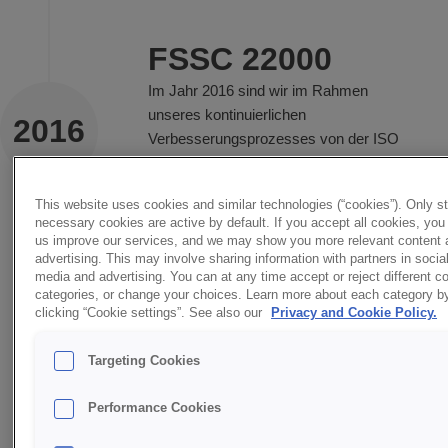
FSSC 22000
Im Jahr 2016 sind wir im Rahmen
unseres kontinuierlichen
2016
Verbesserungsprozesses von der ISO
22000-Zertifizierung auf FSSC 22000
umgestiegen, auf die wir in den
This website uses cookies and similar technologies (“cookies”). Only str
folgenden Jahren verzichtet haben, um
necessary cookies are active by default. If you accept all cookies, you
zur BRC-Zertifizierung überzugehen.
us improve our services, and we may show you more relevant content 
advertising. This may involve sharing information with partners in socia
media and advertising. You can at any time accept or reject different c
categories, or change your choices. Learn more about each category b
clicking “Cookie settings”. See also our
Privacy and Cookie Policy.
Targeting Cookies
Performance Cookies