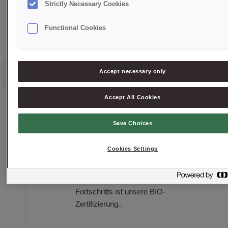
Strictly Necessary Cookies
Functional Cookies
2018
Accept necessary only
Accept All Cookies
BIO-
Save Choices
Zertifizierung
Cookies Settings
Wir entwickeln uns kontinuierlich weiter
und überzeugen mit unserer Kreativität.
Ein Ergebnis dieses ständigen
Fortschritts ist unsere BIO-
Zertifizierung..