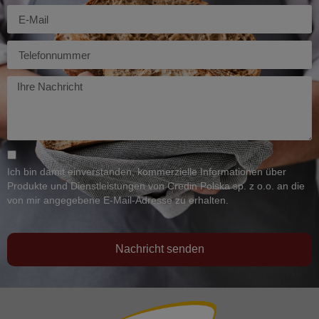
E-
mail
Telefon
Twoja
wiadomość
Ich bin damit einverstanden, kommerzielle Informationen über
Produkte und Dienstleistungen von Credin Polska sp. z o.o. an die
von mir angegebene E-Mail-Adresse zu erhalten.
Nachricht senden