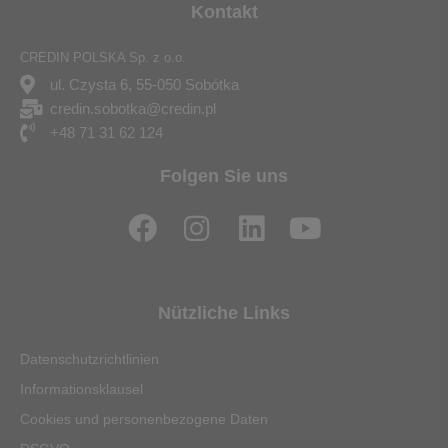
Kontakt
CREDIN POLSKA Sp. z o.o.
ul. Czysta 6, 55-050 Sobótka
credin.sobotka@credin.pl
+48 71 31 62 124
Folgen Sie uns
F
I
L
Y
a
n
i
o
c
s
n
u
e
t
k
t
Nützliche Links
b
a
e
u
o
g
d
b
Datenschutzrichtlinien
o
r
i
e
Informationsklausel
k
a
n
Cookies und personenbezogene Daten