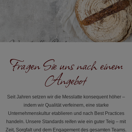
Wir schaffen Qualität
Fragen Sie uns nach einem
Seit 1995 unterstützen wir Bäckereien und Konditoreien
konsequent dabei, Qualität zu backen, die höchsten
Angebot
Standards entspricht und sich verkauft wie warme
Semmeln. Wir entwickeln Zutaten, die die tägliche
Produktion erleichtern und ein gleichbleibendes
Seit Jahren setzen wir die Messlatte konsequent höher –
Ergebnis garantieren – vom ersten Laib bis zur letzten
indem wir Qualität verfeinern, eine starke
Charge.
Unternehmenskultur etablieren und nach Best Practices
handeln. Unsere Standards reifen wie ein guter Teig – mit
Zeit, Sorgfalt und dem Engagement des gesamten Teams.
Kontaktieren Sie uns