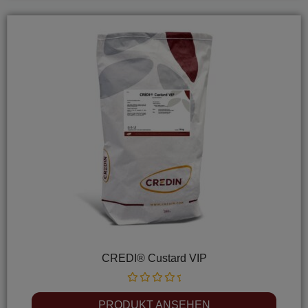
CREDI® Custard VIP
Rated
0
PRODUKT ANSEHEN