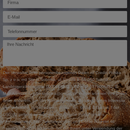
E-
mail
Telefon
Twoja
wiadomość
Der Verwalter Ihrer personenbezogenen Daten ist Credin Polska
Sp. z o.o. mit Sitz in Sobótka, ul. Czysta 6, 55-050 Sobótka,
Landesgerichtsregister 0000148982, USt-IdNr. 8971006452, E-
Mail-Adresse: credin.sobotka@credin.pl. Wir verarbeiten Ihre Daten
unter anderem, um das Kontaktformular als berechtigtes Interesse
des Verwalters zu betreiben – gemäß Art. 6 Abs. 1 Buchst. f der
DSGVO geltend zu machen. Die Angabe Ihres Namens,
Firmennamens, Ihrer Telefonnummer und E-Mail-Adresse ist
freiwillig, jedoch erforderlich, um mit Ihnen unter Verwendung der