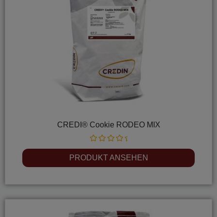
CREDI® Cookie RODEO MIX
Rated
0
PRODUKT ANSEHEN
out
of
5