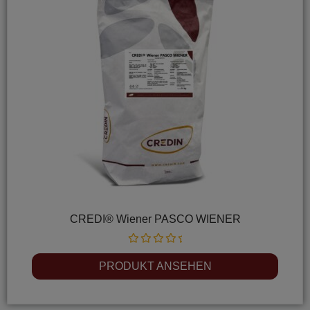
CREDI® Wiener PASCO WIENER
Rated
0
PRODUKT ANSEHEN
out
of
5