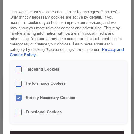
TANDOORI TASTE
This website uses cookies and similar technologies (“cookies”).
Eine Streuwürze, inspiriert von der indischen Küche. Verleiht
Only strictly necessary cookies are active by default. If you
Speisen eine charakteristische Farbe und ein pikantes Aroma.
accept all cookies, you help us improve our services, and we
Ideal zum Verfeinern von salzigen Snacks.
may show you more relevant content and advertising. This may
involve sharing information with partners in social media and
advertising. You can at any time accept or reject different cookie
✔ Tandoori-Geschmack
categories, or change your choices. Learn more about each
category by clicking “Cookie settings”. See also our
Privacy and
Cookie Policy.
✔ Unverwechselbares Aroma
Targeting Cookies
Performance Cookies
Details
Strictly Necessary Cookies
Verpackung: 5 kg netto
Functional Cookies