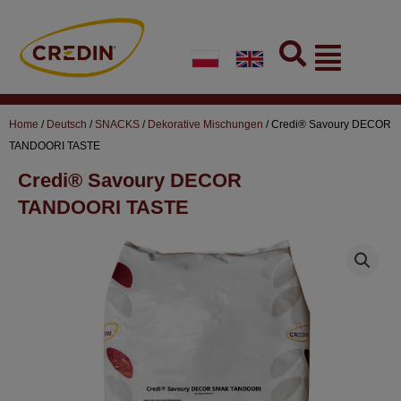
Skip
to
Flyout
content
Menu
Home
/
Deutsch
/
SNACKS
/
Dekorative Mischungen
/ Credi® Savoury DECOR
TANDOORI TASTE
Credi® Savoury DECOR
TANDOORI TASTE