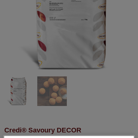
Credi® Savoury DECOR