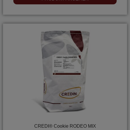
out
of
5
CREDI® Cookie RODEO MIX