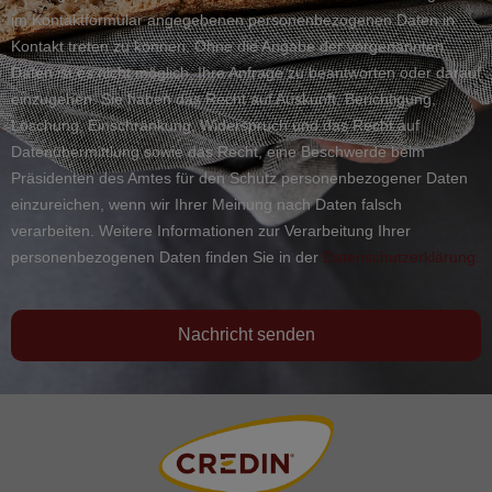
im Kontaktformular angegebenen personenbezogenen Daten in
Kontakt treten zu können. Ohne die Angabe der vorgenannten
Daten ist es nicht möglich, Ihre Anfrage zu beantworten oder darauf
einzugehen. Sie haben das Recht auf Auskunft, Berichtigung,
Löschung, Einschränkung, Widerspruch und das Recht auf
Datenübermittlung sowie das Recht, eine Beschwerde beim
Präsidenten des Amtes für den Schutz personenbezogener Daten
einzureichen, wenn wir Ihrer Meinung nach Daten falsch
verarbeiten. Weitere Informationen zur Verarbeitung Ihrer
personenbezogenen Daten finden Sie in der
Datenschutzerklärung.
Nachricht senden