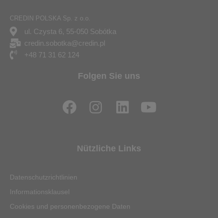
CREDIN POLSKA Sp. z o.o.
ul. Czysta 6, 55-050 Sobótka
credin.sobotka@credin.pl
+48 71 31 62 124
Folgen Sie uns
F
I
L
Y
a
n
i
o
c
s
n
u
e
t
k
t
Nützliche Links
b
a
e
u
o
g
d
b
Datenschutzrichtlinien
o
r
i
e
Informationsklausel
k
a
n
Cookies und personenbezogene Daten
m