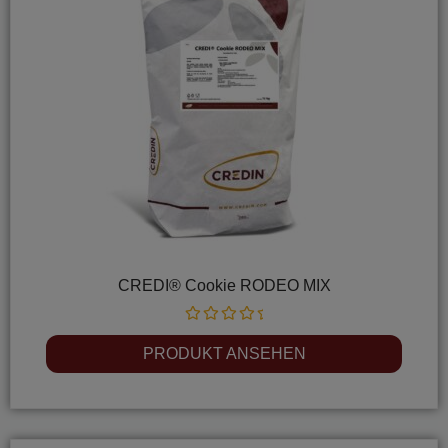
CREDI® Cookie RODEO MIX
Rated
0
PRODUKT ANSEHEN
out
of
5