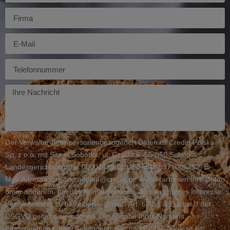
Firma
E-
mail
Telefon
Twoja
wiadomość
Der Verwalter Ihrer personenbezogenen Daten ist Credin Polska
Sp. z o.o. mit Sitz in Sobótka, ul. Czysta 6, 55-050 Sobótka,
Landesgerichtsregister 0000148982, USt-IdNr. 8971006452, E-
Mail-Adresse: credin.sobotka@credin.pl. Wir verarbeiten Ihre Daten
unter anderem, um das Kontaktformular als berechtigtes Interesse
des Verwalters zu betreiben – gemäß Art. 6 Abs. 1 Buchst. f der
DSGVO geltend zu machen. Die Angabe Ihres Namens,
Firmennamens, Ihrer Telefonnummer und E-Mail-Adresse ist