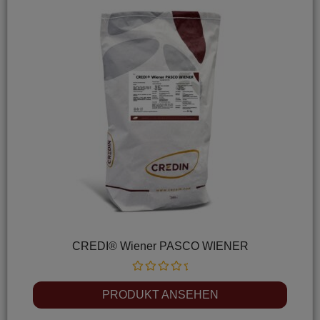
CREDI® Wiener PASCO WIENER
Rated
0
PRODUKT ANSEHEN
out
of