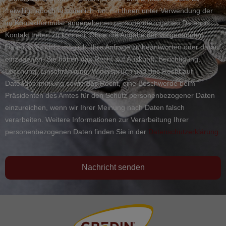
freiwillig, jedoch erforderlich, um mit Ihnen unter Verwendung der
im Kontaktformular angegebenen personenbezogenen Daten in
Kontakt treten zu können. Ohne die Angabe der vorgenannten
Daten ist es nicht möglich, Ihre Anfrage zu beantworten oder darauf
einzugehen. Sie haben das Recht auf Auskunft, Berichtigung,
Löschung, Einschränkung, Widerspruch und das Recht auf
Datenübermittlung sowie das Recht, eine Beschwerde beim
Präsidenten des Amtes für den Schutz personenbezogener Daten
einzureichen, wenn wir Ihrer Meinung nach Daten falsch
verarbeiten. Weitere Informationen zur Verarbeitung Ihrer
personenbezogenen Daten finden Sie in der
Datenschutzerklärung.
Nachricht senden