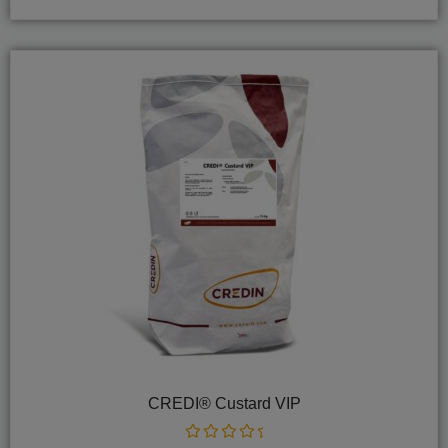
5
CREDI® Custard VIP