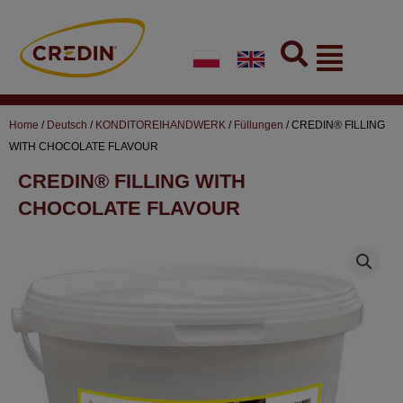
Skip
to
Flyout
content
Menu
Home
/
Deutsch
/
KONDITOREIHANDWERK
/
Füllungen
/ CREDIN® FILLING
WITH CHOCOLATE FLAVOUR
CREDIN® FILLING WITH
CHOCOLATE FLAVOUR