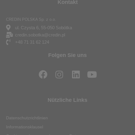
Kontakt
CREDIN POLSKA Sp. z o.o.
ul. Czysta 6, 55-050 Sobótka
credin.sobotka@credin.pl
+48 71 31 62 124
Folgen Sie uns
F
I
L
Y
a
n
i
o
c
s
n
u
e
t
k
t
Nützliche Links
b
a
e
u
o
g
d
b
Datenschutzrichtlinien
o
r
i
e
Informationsklausel
k
a
n