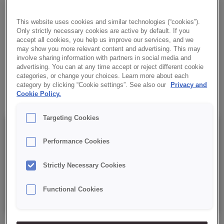
CHOCOLATE FLAVOUR
Cremige Füllung mit Schokoladengeschmack für Feingebäck
This website uses cookies and similar technologies (“cookies”).
Only strictly necessary cookies are active by default. If you
und Konditoreiwaren. Gebrauchsfertiges Produkt.
accept all cookies, you help us improve our services, and we
may show you more relevant content and advertising. This may
✔ Gebrauchsfertiges Produkt
involve sharing information with partners in social media and
advertising. You can at any time accept or reject different cookie
categories, or change your choices. Learn more about each
✔ Intensiver Geschmack
category by clicking “Cookie settings”. See also our
Privacy and
Cookie Policy.
Targeting Cookies
Details
Performance Cookies
Strictly Necessary Cookies
Verpackung: 5 kg netto, Kunststoff-Eimer mit Schutzfolie,
Functional Cookies
Mindesthaltbarkeitsdatum: 245 Tage ab Produktionsdatum