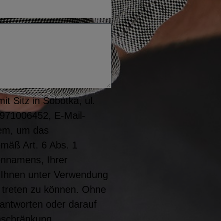
t Sitz in Sobótka, ul.
8971006452, E-Mail-
rem, um das
emäß Art. 6 Abs. 1
ennamens, Ihrer
it Ihnen unter Verwendung
 treten zu können. Ohne
eantworten oder darauf
nschränkung,