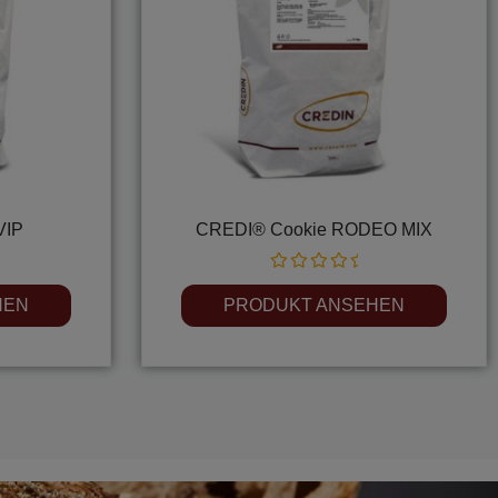
VIP
CREDI® Cookie RODEO MIX
Rated
0
HEN
PRODUKT ANSEHEN
out
of
5