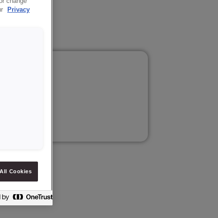
 or change
ur
Privacy
sdatum.
All Cookies