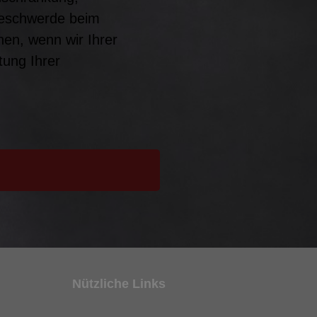
Beschwerde beim
en, wenn wir Ihrer
tung Ihrer
Nützliche Links