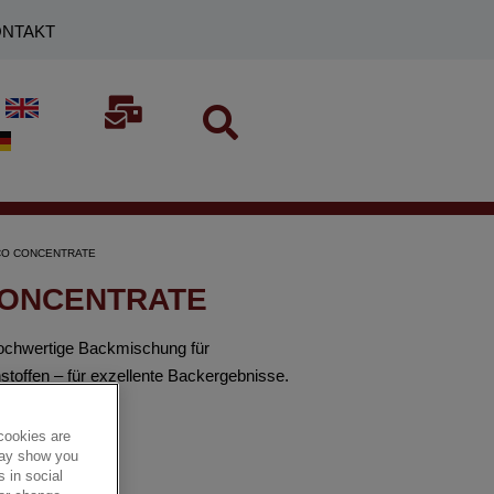
NTAKT
SCO CONCENTRATE
CONCENTRATE
hwertige Backmischung für
stoffen – für exzellente Backergebnisse.
cookies are
 may show you
 in social