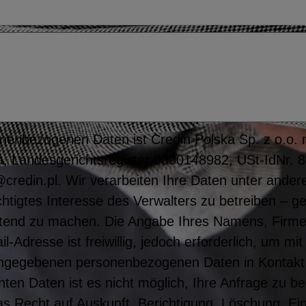
nenbezogenen Daten ist Credin Polska Sp. z o.o. mi
, Landesgerichtsregister 0000148982, USt-IdNr. 
credin.pl. Wir verarbeiten Ihre Daten unter ande
htigtes Interesse des Verwalters zu betreiben – g
tend zu machen. Die Angabe Ihres Namens, Firm
Adresse ist freiwillig, jedoch erforderlich, um m
angegebenen personenbezogenen Daten in Kontakt
ten Daten ist es nicht möglich, Ihre Anfrage zu b
s Recht auf Auskunft, Berichtigung, Löschung, Ei