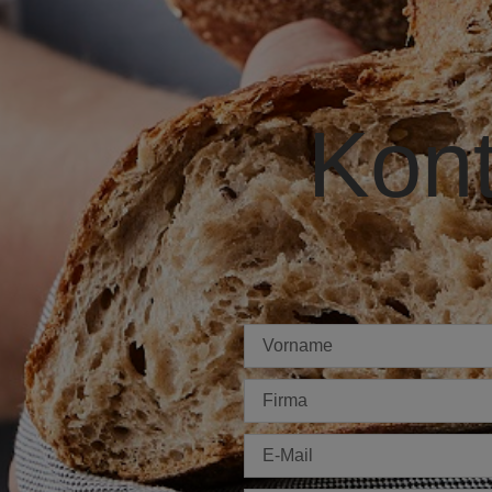
Kont
Imię
Firma
E-
mail