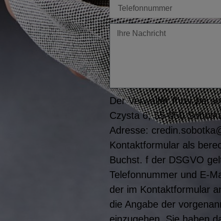
Tel
Twoja
wiadomość
Der Verwalter Ihrer perso
Czysta 6, 55-050 Sobótka
Adresse: credin.sobotka@
Kontaktformular als berec
Buchst. f der DSGVO gel
Telefonnummer und E-Mail-
der im Kontaktformular 
die Angabe der vorgenann
einzugehen. Sie haben da