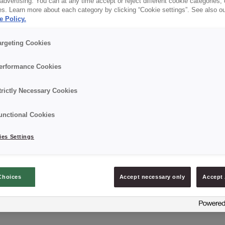
dvertising. You can at any time accept or reject different cookie categories,
es. Learn more about each category by clicking “Cookie settings”. See also o
e Policy.
✔ RSPO MB
argeting Cookies
erformance Cookies
Details
trictly Necessary Cookies
Verpackung: 15 kg netto, (Sack),
unctional Cookies
Mindesthaltbarkeitsdatum: 9 Monate ab Produktion
es Settings
Choices
Accept necessary only
Accept 
PRODUKT ANFRAGEN