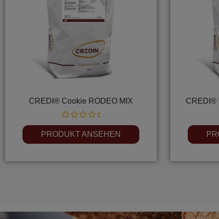
CREDI® Cookie RODEO MIX
CREDI® 
Rated
0
PRODUKT ANSEHEN
PR
out
of
5