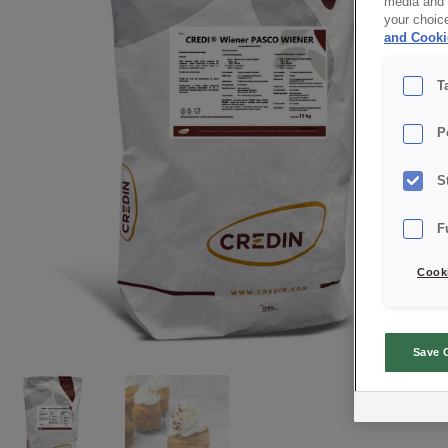
media and a
your choic
and Cooki
T
P
S
F
Cooki
Save 