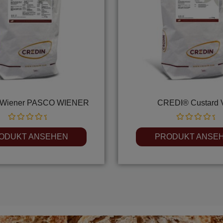
Wiener PASCO WIENER
CREDI® Custard 
Rated
Rated
0
0
ODUKT ANSEHEN
PRODUKT ANSE
out
out
of
of
5
5