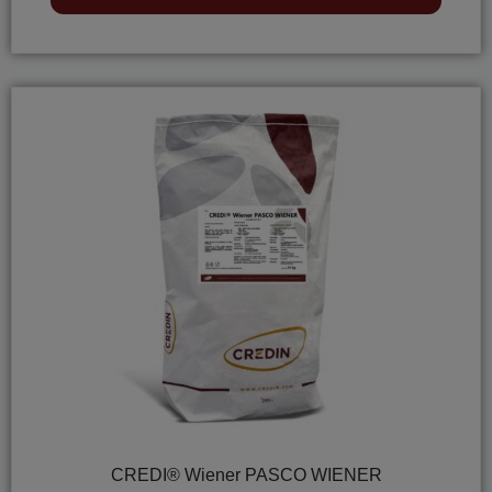
out
of
5
CREDI® Wiener PASCO WIENER