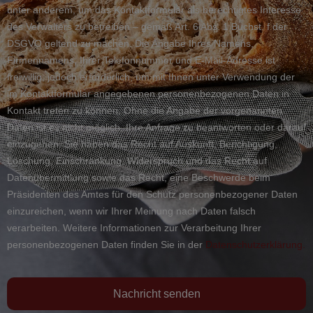
unter anderem, um das Kontaktformular als berechtigtes Interesse
des Verwalters zu betreiben – gemäß Art. 6 Abs. 1 Buchst. f der
DSGVO geltend zu machen. Die Angabe Ihres Namens,
Firmennamens, Ihrer Telefonnummer und E-Mail-Adresse ist
freiwillig, jedoch erforderlich, um mit Ihnen unter Verwendung der
im Kontaktformular angegebenen personenbezogenen Daten in
Kontakt treten zu können. Ohne die Angabe der vorgenannten
Daten ist es nicht möglich, Ihre Anfrage zu beantworten oder darauf
einzugehen. Sie haben das Recht auf Auskunft, Berichtigung,
Löschung, Einschränkung, Widerspruch und das Recht auf
Datenübermittlung sowie das Recht, eine Beschwerde beim
Präsidenten des Amtes für den Schutz personenbezogener Daten
einzureichen, wenn wir Ihrer Meinung nach Daten falsch
verarbeiten. Weitere Informationen zur Verarbeitung Ihrer
personenbezogenen Daten finden Sie in der
Datenschutzerklärung.
Nachricht senden