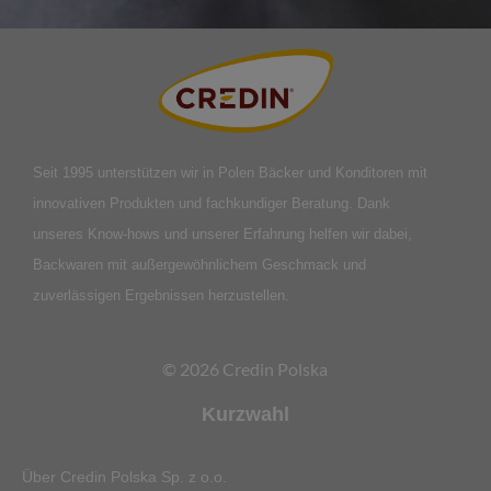
Seit 1995 unterstützen wir in Polen Bäcker und Konditoren mit
innovativen Produkten und fachkundiger Beratung. Dank
unseres Know-hows und unserer Erfahrung helfen wir dabei,
Backwaren mit außergewöhnlichem Geschmack und
zuverlässigen Ergebnissen herzustellen.
© 2026 Credin Polska
Kurzwahl
Über Credin Polska Sp. z o.o.