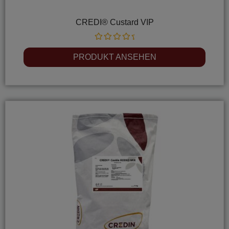
CREDI® Custard VIP
Rated
0
PRODUKT ANSEHEN
out
of
5