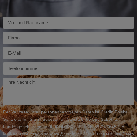
Imię
Firma
E-
mail
Telefon
Twoja
wiadomość
Der Verwalter Ihrer personenbezogenen Daten ist Credin Polska
Sp. z o.o. mit Sitz in Sobótka, ul. Czysta 6, 55-050 Sobótka,
Landesgerichtsregister 0000148982, USt-IdNr. 8971006452, E-
Mail-Adresse: credin.sobotka@credin.pl. Wir verarbeiten Ihre Daten