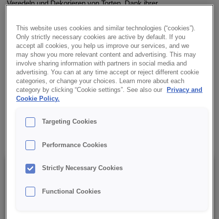
Veredeln und Dekorieren von Torten. Dank ihrer
außergewöhnlichen Stabilität bleibt sie auch bei längerer
Verarbeitung stabil und formbeständig.
This website uses cookies and similar technologies (“cookies”).
Only strictly necessary cookies are active by default. If you
accept all cookies, you help us improve our services, and we
✔ Schnell in der Zubereitung
may show you more relevant content and advertising. This may
involve sharing information with partners in social media and
advertising. You can at any time accept or reject different cookie
✔ Samtige, cremige Konsistenz
categories, or change your choices. Learn more about each
category by clicking “Cookie settings”. See also our
Privacy and
Cookie Policy.
✔ Bleibt formstabil und verändert sich farblich nicht
Targeting Cookies
✔ RSPO MB
Performance Cookies
Strictly Necessary Cookies
Details
Functional Cookies
Verpackung: 15 kg netto (Sack);