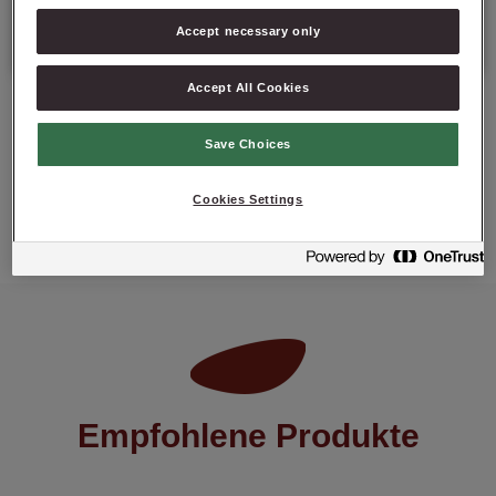
Mindesthaltbarkeitsdatum: 12 Monate ab Produktionsdatum.
Accept necessary only
Accept All Cookies
Save Choices
PRODUKT ANFRAGEN
Cookies Settings
Empfohlene Produkte