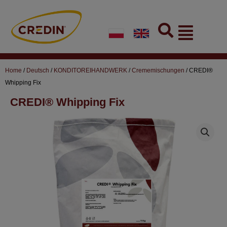
Skip
to
Flyout
content
Menu
Home
/
Deutsch
/
KONDITOREIHANDWERK
/
Crememischungen
/ CREDI®
Whipping Fix
CREDI® Whipping Fix