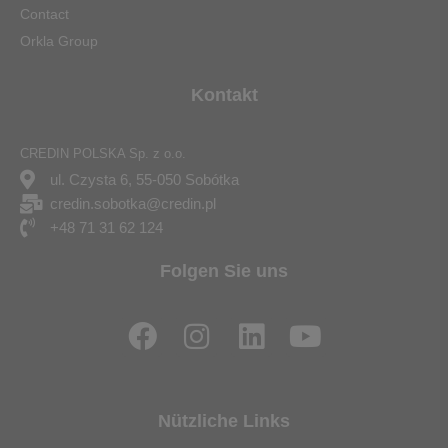
Contact
Orkla Group
Kontakt
CREDIN POLSKA Sp. z o.o.
ul. Czysta 6, 55-050 Sobótka
credin.sobotka@credin.pl
+48 71 31 62 124
Folgen Sie uns
F
I
L
Y
a
n
i
o
c
s
n
u
e
t
k
t
Nützliche Links
b
a
e
u