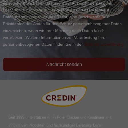
einzugehen. Sie haben das Recht auf Auskunft, Berichtigung,
Löschung, Einschränkung, Widerspruch und das Recht auf
Datenübermittlung sowie das Recht, eine Beschwerde beim
Präsidenten des Amtes für den Schutz personenbezogener Daten
einzureichen, wenn wir Ihrer Meinung nach Daten falsch
verarbeiten. Weitere Informationen zur Verarbeitung Ihrer
personenbezogenen Daten finden Sie in der
Datenschutzerklärung.
Nachricht senden
Seit 1995 unterstützen wir in Polen Bäcker und Konditoren mit
innovativen Produkten und fachkundiger Beratung. Dank