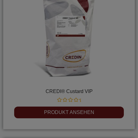
CREDI® Custard VIP
Rated
0
PRODUKT ANSEHEN
out
of
5