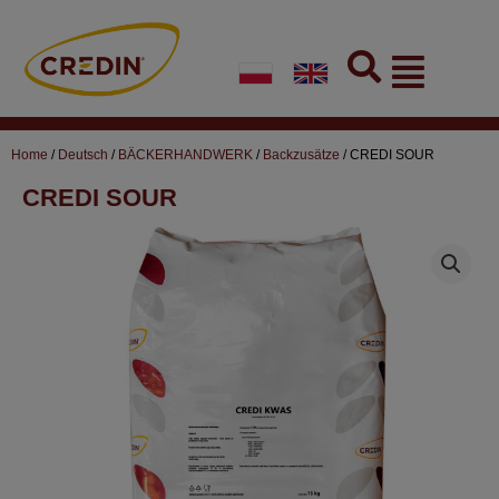
Skip
to
Flyout
content
Menu
Home
/
Deutsch
/
BÄCKERHANDWERK
/
Backzusätze
/ CREDI SOUR
CREDI SOUR