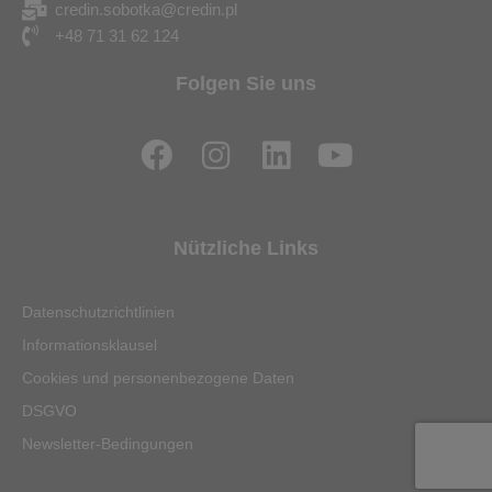
credin.sobotka@credin.pl
+48 71 31 62 124
Folgen Sie uns
F
I
L
Y
a
n
i
o
c
s
n
u
e
t
k
t
Nützliche Links
b
a
e
u
o
g
d
b
Datenschutzrichtlinien
o
r
i
e
Informationsklausel
k
a
n
Cookies und personenbezogene Daten
m
DSGVO
Newsletter-Bedingungen