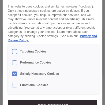
✔ Vielseitig einsetzbar
This website uses cookies and similar technologies (“cookies”).
Only strictly necessary cookies are active by default. If you
✔ Einfaches Dosieren
accept all cookies, you help us improve our services, and we
may show you more relevant content and advertising. This may
involve sharing information with partners in social media and
advertising. You can at any time accept or reject different cookie
categories, or change your choices. Learn more about each
Details
category by clicking “Cookie settings”. See also our
Privacy and
Cookie Policy.
Targeting Cookies
Verpackung: 15 kg netto;
Performance Cookies
Mindesthaltbarkeitsdatum: 12 Monate ab Herstellungsdatum.
Strictly Necessary Cookies
Functional Cookies
PRODUKT ANFRAGEN
Accept necessary only