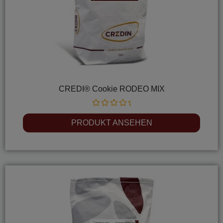
CREDI® Cookie RODEO MIX
Rated
0
PRODUKT ANSEHEN
out
of
5