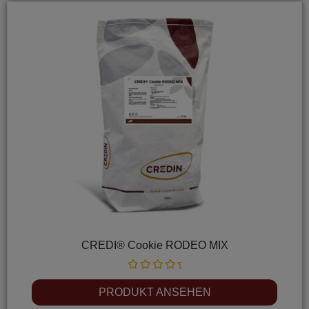
CREDI® Cookie RODEO MIX
Rated
0
PRODUKT ANSEHEN
out
of