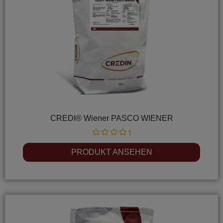
CREDI® Wiener PASCO WIENER
Rated
0
PRODUKT ANSEHEN
out
of
5