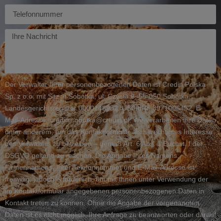
Telefon
Twoja
wiadomość
Der Verwalter Ihrer personenbezogenen Daten ist Credin Polska
Sp. z o.o. mit Sitz in Sobótka, ul. Czysta 6, 55-050 Sobótka,
Landesgerichtsregister 0000148982, USt-IdNr. 8971006452, E-
Mail-Adresse: credin.sobotka@credin.pl. Wir verarbeiten Ihre Daten
unter anderem, um das Kontaktformular als berechtigtes Interesse
des Verwalters zu betreiben – gemäß Art. 6 Abs. 1 Buchst. f der
DSGVO geltend zu machen. Die Angabe Ihres Namens,
Firmennamens, Ihrer Telefonnummer und E-Mail-Adresse ist
freiwillig, jedoch erforderlich, um mit Ihnen unter Verwendung der
im Kontaktformular angegebenen personenbezogenen Daten in
Kontakt treten zu können. Ohne die Angabe der vorgenannten
Daten ist es nicht möglich, Ihre Anfrage zu beantworten oder darauf