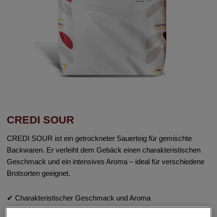
CREDI SOUR
CREDI SOUR ist ein getrockneter Sauerteig für gemischte
Backwaren. Er verleiht dem Gebäck einen charakteristischen
Geschmack und ein intensives Aroma – ideal für verschiedene
Brotsorten geeignet.
✔ Charakteristischer Geschmack und Aroma