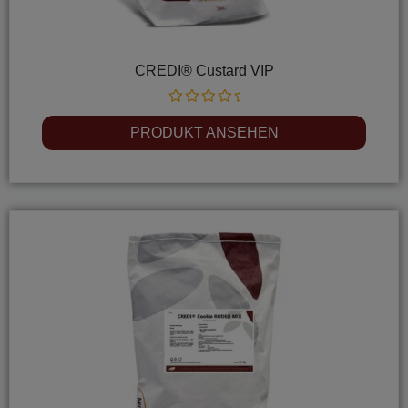
CREDI® Custard VIP
Rated
0
PRODUKT ANSEHEN
out
of
5