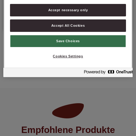
Verpackung: 15 kg netto (Sack);
Accept necessary only
Mindesthaltbarkeitsdatum: 9 Monate ab Produktionsdatum.
Accept All Cookies
Save Choices
Cookies Settings
PRODUKT ANFRAGEN
Empfohlene Produkte