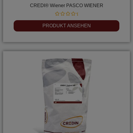
CREDI® Wiener PASCO WIENER
Rated
0
PRODUKT ANSEHEN
out
of
5