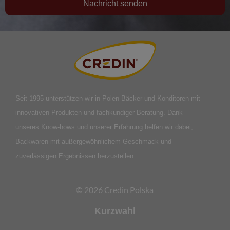
Nachricht senden
Seit 1995 unterstützen wir in Polen Bäcker und Konditoren mit
innovativen Produkten und fachkundiger Beratung. Dank
unseres Know-hows und unserer Erfahrung helfen wir dabei,
Backwaren mit außergewöhnlichem Geschmack und
zuverlässigen Ergebnissen herzustellen.
© 2026 Credin Polska
Kurzwahl