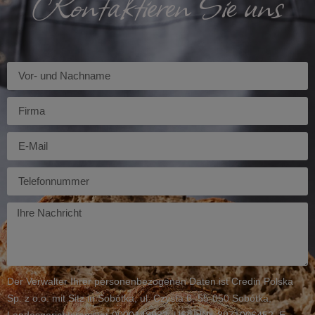
Kontaktieren Sie uns
Imię
Firma
E-
mail
Telefon
Twoja
wiadomość
Der Verwalter Ihrer personenbezogenen Daten ist Credin Polska
Sp. z o.o. mit Sitz in Sobótka, ul. Czysta 6, 55-050 Sobótka,
Landesgerichtsregister 0000148982, USt-IdNr. 8971006452, E-