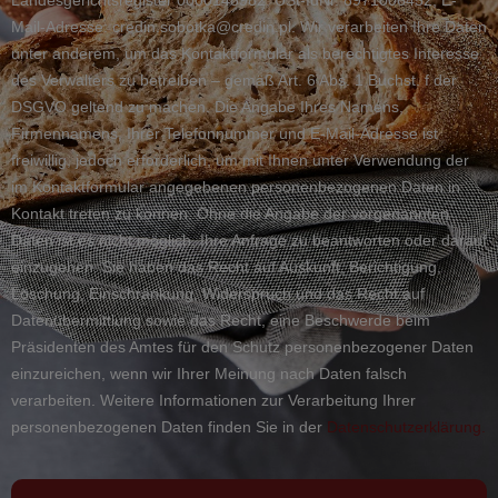
Mail-Adresse: credin.sobotka@credin.pl. Wir verarbeiten Ihre Daten
unter anderem, um das Kontaktformular als berechtigtes Interesse
des Verwalters zu betreiben – gemäß Art. 6 Abs. 1 Buchst. f der
DSGVO geltend zu machen. Die Angabe Ihres Namens,
Firmennamens, Ihrer Telefonnummer und E-Mail-Adresse ist
freiwillig, jedoch erforderlich, um mit Ihnen unter Verwendung der
im Kontaktformular angegebenen personenbezogenen Daten in
Kontakt treten zu können. Ohne die Angabe der vorgenannten
Daten ist es nicht möglich, Ihre Anfrage zu beantworten oder darauf
einzugehen. Sie haben das Recht auf Auskunft, Berichtigung,
Löschung, Einschränkung, Widerspruch und das Recht auf
Datenübermittlung sowie das Recht, eine Beschwerde beim
Präsidenten des Amtes für den Schutz personenbezogener Daten
einzureichen, wenn wir Ihrer Meinung nach Daten falsch
verarbeiten. Weitere Informationen zur Verarbeitung Ihrer
personenbezogenen Daten finden Sie in der
Datenschutzerklärung.