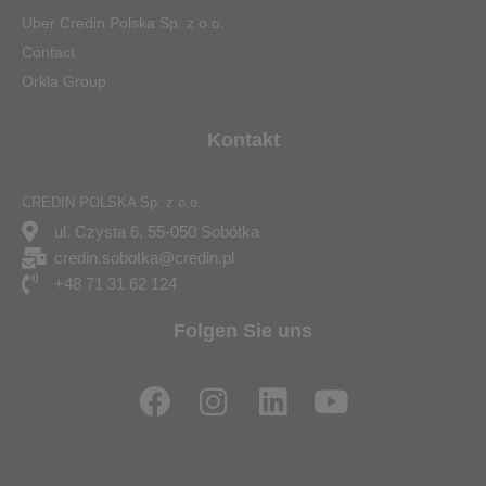
Über Credin Polska Sp. z o.o.
Contact
Orkla Group
Kontakt
CREDIN POLSKA Sp. z o.o.
ul. Czysta 6, 55-050 Sobótka
credin.sobotka@credin.pl
+48 71 31 62 124
Folgen Sie uns
F
I
L
Y
a
n
i
o
c
s
n
u