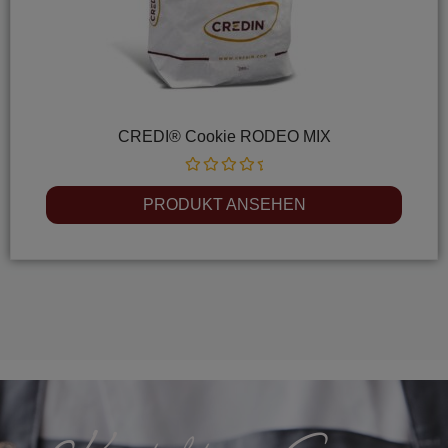
CREDI® Cookie RODEO MIX
Rated
0
PRODUKT ANSEHEN
out
of
5