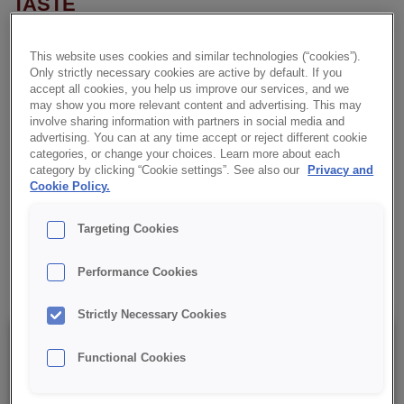
TASTE
CREDI® Softcake CAPPUCCINO TASTE ist ein aromatischer
This website uses cookies and similar technologies (“cookies”).
und intensiver Biskuit-Fettteigkonzentrat, inspiriert vom
Only strictly necessary cookies are active by default. If you
Geschmack eines klassischen Cappuccinos. Mit seiner
accept all cookies, you help us improve our services, and we
nussbraunen Farbe eignet sich das Endprodukt ideal als Basis
may show you more relevant content and advertising. This may
involve sharing information with partners in social media and
für Kuchen, Torten und Desserts.
advertising. You can at any time accept or reject different cookie
categories, or change your choices. Learn more about each
✔ Belebendes Kaffeearoma
category by clicking “Cookie settings”. See also our
Privacy and
Cookie Policy.
✔ Intensiver Kaffeegeschmack
Targeting Cookies
✔ RSPO MB
Performance Cookies
Strictly Necessary Cookies
Details
Functional Cookies