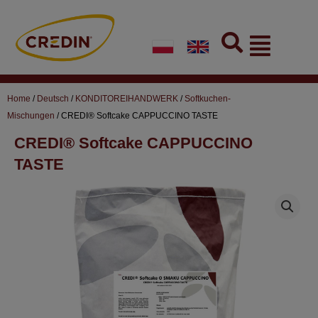
Skip
to
Flyout
content
Menu
Home
/
Deutsch
/
KONDITOREIHANDWERK
/
Softkuchen-
Mischungen
/ CREDI® Softcake CAPPUCCINO TASTE
CREDI® Softcake CAPPUCCINO
TASTE