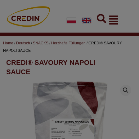
Skip
to
Flyout
content
Menu
Home
/
Deutsch
/
SNACKS
/
Herzhafte Füllungen
/ CREDI® SAVOURY
NAPOLI SAUCE
CREDI® SAVOURY NAPOLI
SAUCE