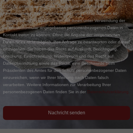
DSGVO geltend zu machen. Die Angabe Ihres Namens,
Firmennamens, Ihrer Telefonnummer und E-Mail-Adresse ist
freiwillig, jedoch erforderlich, um mit Ihnen unter Verwendung der
im Kontaktformular angegebenen personenbezogenen Daten in
Kontakt treten zu können. Ohne die Angabe der vorgenannten
Daten ist es nicht möglich, Ihre Anfrage zu beantworten oder darauf
einzugehen. Sie haben das Recht auf Auskunft, Berichtigung,
Löschung, Einschränkung, Widerspruch und das Recht auf
Datenübermittlung sowie das Recht, eine Beschwerde beim
Präsidenten des Amtes für den Schutz personenbezogener Daten
einzureichen, wenn wir Ihrer Meinung nach Daten falsch
verarbeiten. Weitere Informationen zur Verarbeitung Ihrer
personenbezogenen Daten finden Sie in der
Datenschutzerklärung.
Nachricht senden