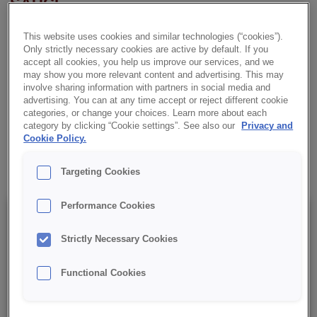
SAUCE
CREDI® SAVOURY ist eine italienisch inspirierte Instant-
This website uses cookies and similar technologies (“cookies”).
Tomatensauce, ideal für Backwaren und Gastronomieprodukte.
Only strictly necessary cookies are active by default. If you
accept all cookies, you help us improve our services, and we
Perfekt geeignet als Füllung für Mini-Pizzen, überbackene
may show you more relevant content and advertising. This may
Snacks sowie herzhafte Gebäckvariationen.
involve sharing information with partners in social media and
advertising. You can at any time accept or reject different cookie
categories, or change your choices. Learn more about each
✔ RSPO-MB-Zertifizierung
category by clicking “Cookie settings”. See also our
Privacy and
Cookie Policy.
✔ Intensiver Tomatengeschmack
Targeting Cookies
Performance Cookies
Details
Strictly Necessary Cookies
Verpackung: 5 kg netto;
Functional Cookies
Mindesthaltbarkeitsdatum: 12 Monate ab Herstellungsdatum.