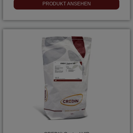
0
PRODUKT ANSEHEN
out
of
5