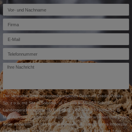
Imię
Firma
E-
mail
Telefon
Twoja
wiadomość
Der Verwalter Ihrer personenbezogenen Daten ist Credin Polska
Sp. z o.o. mit Sitz in Sobótka, ul. Czysta 6, 55-050 Sobótka,
Landesgerichtsregister 0000148982, USt-IdNr. 8971006452, E-
Mail-Adresse: credin.sobotka@credin.pl. Wir verarbeiten Ihre Daten
unter anderem, um das Kontaktformular als berechtigtes Interesse
des Verwalters zu betreiben – gemäß Art. 6 Abs. 1 Buchst. f der