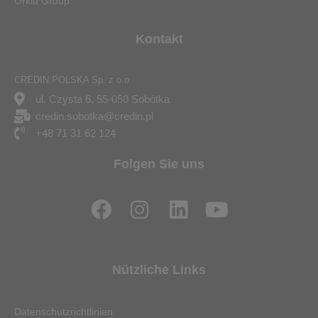
Orkla Group
Kontakt
CREDIN POLSKA Sp. z o.o.
ul. Czysta 6, 55-050 Sobótka
credin.sobotka@credin.pl
+48 71 31 62 124
Folgen Sie uns
F
I
L
Y
a
n
i
o
c
s
n
u
e
t
k
t
Nützliche Links
b
a
e
u
o
g
d
b
Datenschutzrichtlinien