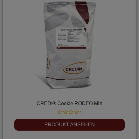
CREDI® Cookie RODEO MIX
Rated
0
PRODUKT ANSEHEN
out
of
5