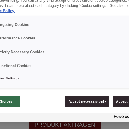
dvertising. You can at any time accept or reject different cookie categories,
es. Learn more about each category by clicking “Cookie settings”. See also o
e Policy.
✔ Einfache Zubereitung
argeting Cookies
✔ Vielseitig verwendbar
erformance Cookies
trictly Necessary Cookies
Details
unctional Cookies
Verpackung: 15 kg netto;
es Settings
Mindesthaltbarkeitsdatum: 9 Monate ab Produktion
Choices
Accept necessary only
Accept 
PRODUKT ANFRAGEN