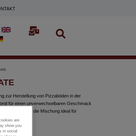
NTAKT
RATE
ATE
ur Herstellung von Pizzaböden in der
g sorgt für einen unverwechselbaren Geschmack
tung eignet sich die Mischung ideal für
cookies are
 may show you
 in social