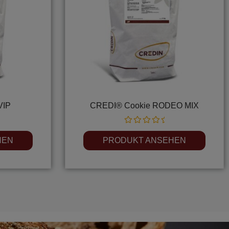
VIP
CREDI® Cookie RODEO MIX
Rated
0
HEN
PRODUKT ANSEHEN
out
of
5