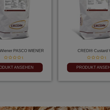
Wiener PASCO WIENER
CREDI® Custard 
Rated
Rated
0
0
ODUKT ANSEHEN
PRODUKT ANSE
out
out
of
of
5
5