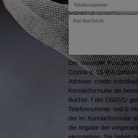
Tel
Twoja
wiadomość
Der Verwalter Ihrer perso
Czysta 6, 55-050 Sobótka
Adresse: credin.sobotka@
Kontaktformular als berec
Buchst. f der DSGVO gel
Telefonnummer und E-Mail-
der im Kontaktformular 
die Angabe der vorgenann
einzugehen. Sie haben da