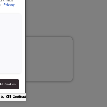
 or change
ur
Privacy
sdatum.
All Cookies