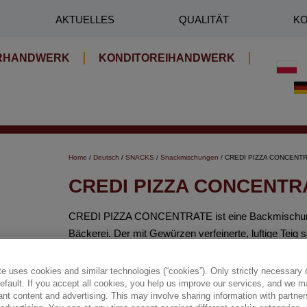
AKTUELLES
QUALITÄT
KO
RHANDWERK
KONDITOREIHANDWERK
Home
/
Deutsch
/
SNACKS
/
Snackmischungen
/ CREDI PIZZA CONCENT
CREDI PIZZA CONCENTR
CREDI PIZZA CONCENTRATE ist eine Backmischung z
Bäckerei. Der mit Gewürzen verfeinerte, luftige Tei
und ein intensives Aroma. Dank der einfachen Zuberei
Pizzen, Mini-Pizzen und herzhafte Backwaren.
e uses cookies and similar technologies (“cookies”). Only strictly necessary 
default. If you accept all cookies, you help us improve our services, and we
nt content and advertising. This may involve sharing information with partners
✔ Einzigartiger Geschmack und intensives Aroma