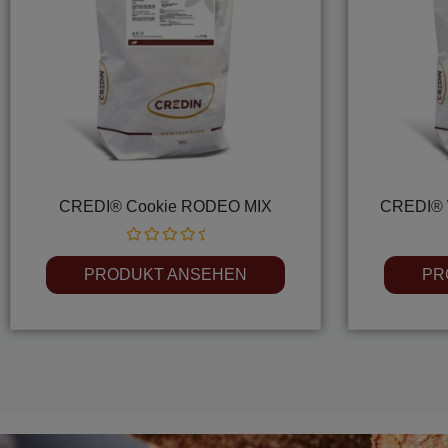
CREDI® Cookie RODEO MIX
CREDI® 
Rated
0
PRODUKT ANSEHEN
PR
out
of
5