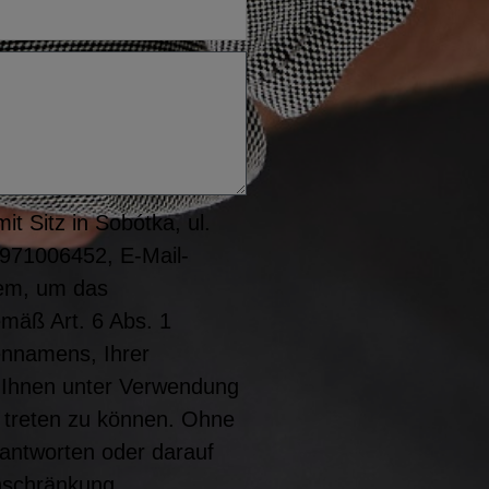
t Sitz in Sobótka, ul.
8971006452, E-Mail-
rem, um das
emäß Art. 6 Abs. 1
ennamens, Ihrer
it Ihnen unter Verwendung
 treten zu können. Ohne
eantworten oder darauf
nschränkung,