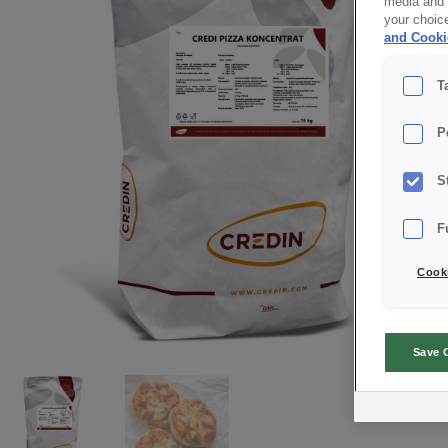
media and a
your choic
and Cooki
T
P
S
F
Cooki
Save 