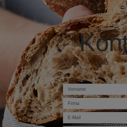
Kont
Imię
Firma
E-
mail