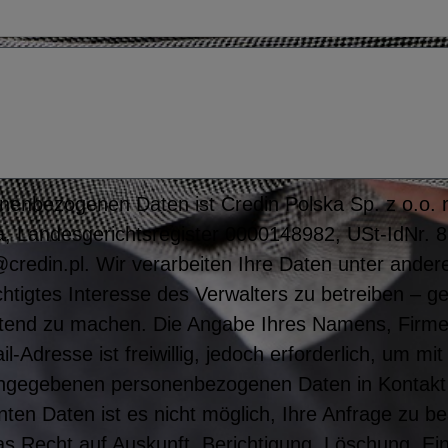
nenbezogenen Daten ist Credin Polska Sp. z o.o. mi
, Landesgerichtsregister 0000148982, USt-IdNr. 
credin.pl. Wir verarbeiten Ihre Daten unter ande
htigtes Interesse des Verwalters zu betreiben – g
tend zu machen. Die Angabe Ihres Namens, Firm
Adresse ist freiwillig, jedoch erforderlich, um m
angegebenen personenbezogenen Daten in Kontakt
ten Daten ist es nicht möglich, Ihre Anfrage zu b
s Recht auf Auskunft, Berichtigung, Löschung, Ei