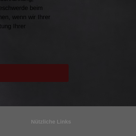
Beschwerde beim
en, wenn wir Ihrer
tung Ihrer
Nützliche Links