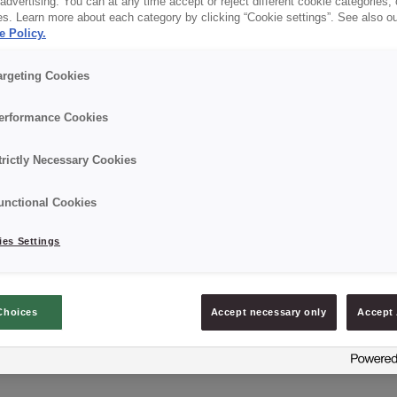
dvertising. You can at any time accept or reject different cookie categories,
Details
es. Learn more about each category by clicking “Cookie settings”. See also o
e Policy.
Verpackung: 10 kg, Kunststoff-Eimer,
argeting Cookies
Mindesthaltbarkeitsdatum: 12 Monate ab Herstellu
erformance Cookies
trictly Necessary Cookies
unctional Cookies
PRODUKT ANFRAGEN
es Settings
Choices
Accept necessary only
Accept 