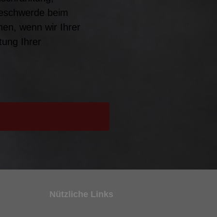
Beschwerde beim
en, wenn wir Ihrer
tung Ihrer
Nützliche Links