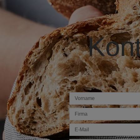
Kont
Imię
Firma
E-
mail