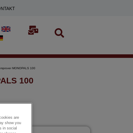
NTAKT
Improver MONOPALS 100
ALS 100
cookies are
 may show you
 in social