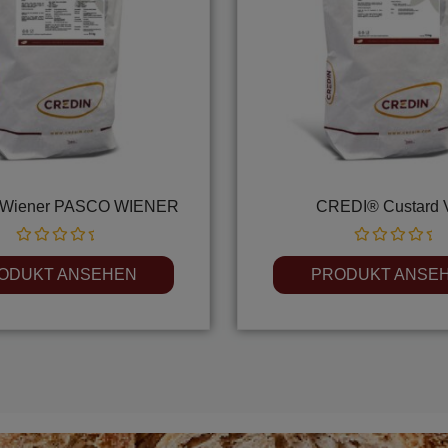
Wiener PASCO WIENER
CREDI® Custard 
Rated
Rated
0
0
ODUKT ANSEHEN
PRODUKT ANSE
out
out
of
of
5
5