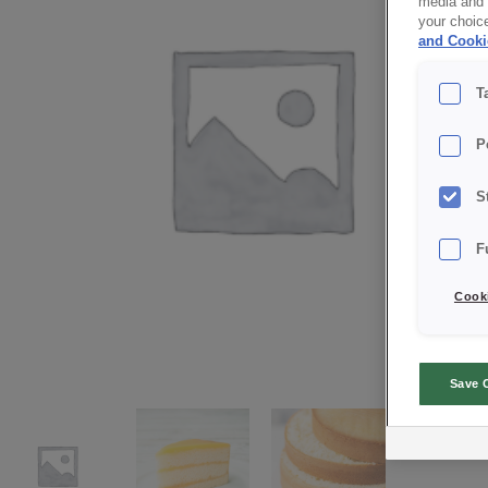
media and a
your choic
and Cooki
T
P
S
F
Cooki
Save 