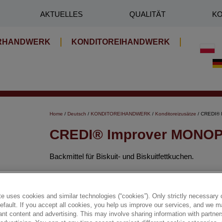
AKTUELLES
QUALITÄT
KO
RHANDWERK
KONDITOREIHANDWERK
Home
/
Deutsch
/
KONDITOREIHANDWERK
/
Konditoreizusätze
/ CREDI® 
CREDI® Improver MONOP
Backmittel für Biskuit- und Biskuitfettkuchen.
✔ Verleiht den Produkten eine gleichmäßige Struktur
e uses cookies and similar technologies (“cookies”). Only strictly necessary 
default. If you accept all cookies, you help us improve our services, and we
nt content and advertising. This may involve sharing information with partners