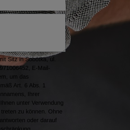
t Sitz in Sobótka, ul.
8971006452, E-Mail-
rem, um das
emäß Art. 6 Abs. 1
ennamens, Ihrer
it Ihnen unter Verwendung
 treten zu können. Ohne
eantworten oder darauf
nschränkung,