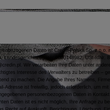
nenbezogenen Daten ist Credin Polska Sp. z o.o. mi
, Landesgerichtsregister 0000148982, USt-IdNr. 
credin.pl. Wir verarbeiten Ihre Daten unter ande
htigtes Interesse des Verwalters zu betreiben – g
tend zu machen. Die Angabe Ihres Namens, Firm
Adresse ist freiwillig, jedoch erforderlich, um m
angegebenen personenbezogenen Daten in Kontakt
ten Daten ist es nicht möglich, Ihre Anfrage zu b
s Recht auf Auskunft, Berichtigung, Löschung, Ei