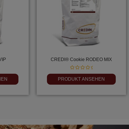
VIP
CREDI® Cookie RODEO MIX
Rated
0
HEN
PRODUKT ANSEHEN
out
of
5