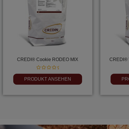
CREDI® Cookie RODEO MIX
CREDI® 
Rated
0
PRODUKT ANSEHEN
PR
out
of
5