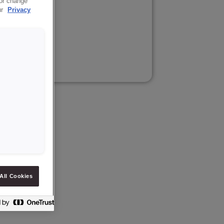
 or change
ur
Privacy
ngsdatum.
All Cookies