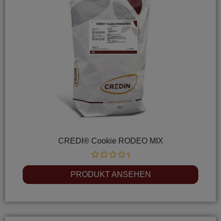
CREDI® Cookie RODEO MIX
Rated
0
PRODUKT ANSEHEN
out
of
5