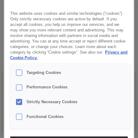
Flavour
Cremige Füllung mit Toffee-Geschmack für Feingebäck und
This website uses cookies and similar technologies (“cookies”).
Only strictly necessary cookies are active by default. If you
Konditoreiwaren. Gebrauchsfertiges Produkt.
accept all cookies, you help us improve our services, and we
may show you more relevant content and advertising. This may
✔ Gebrauchsfertiges Produkt
involve sharing information with partners in social media and
advertising. You can at any time accept or reject different cookie
categories, or change your choices. Learn more about each
✔ Intensiver Geschmack
category by clicking “Cookie settings”. See also our
Privacy and
Cookie Policy.
Targeting Cookies
Details
Performance Cookies
Strictly Necessary Cookies
Verpackung: 5 kg netto, Kunststoff-Eimer mit Schutzfolie,
Functional Cookies
Mindesthaltbarkeitsdatum: 245 Tage ab Produktionsdatum.