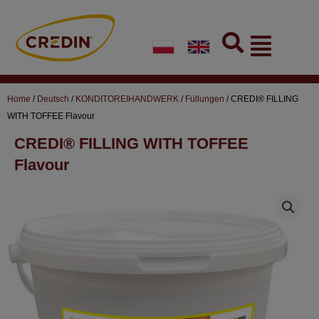
Skip
to
Flyout
content
Menu
Home
/
Deutsch
/
KONDITOREIHANDWERK
/
Füllungen
/ CREDI® FILLING
WITH TOFFEE Flavour
CREDI® FILLING WITH TOFFEE
Flavour