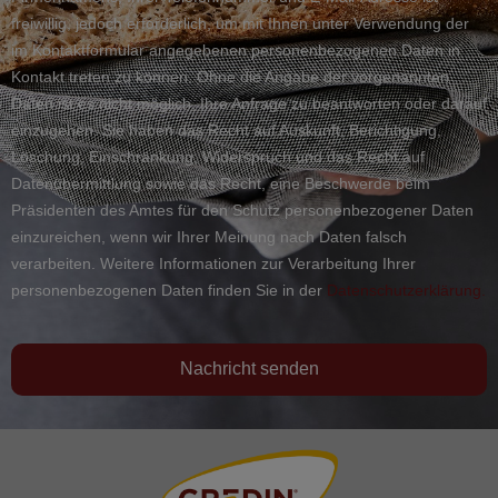
freiwillig, jedoch erforderlich, um mit Ihnen unter Verwendung der
im Kontaktformular angegebenen personenbezogenen Daten in
Kontakt treten zu können. Ohne die Angabe der vorgenannten
Daten ist es nicht möglich, Ihre Anfrage zu beantworten oder darauf
einzugehen. Sie haben das Recht auf Auskunft, Berichtigung,
Löschung, Einschränkung, Widerspruch und das Recht auf
Datenübermittlung sowie das Recht, eine Beschwerde beim
Präsidenten des Amtes für den Schutz personenbezogener Daten
einzureichen, wenn wir Ihrer Meinung nach Daten falsch
verarbeiten. Weitere Informationen zur Verarbeitung Ihrer
personenbezogenen Daten finden Sie in der
Datenschutzerklärung.
Nachricht senden