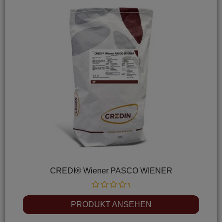
CREDI® Wiener PASCO WIENER
Rated
0
PRODUKT ANSEHEN
out
of