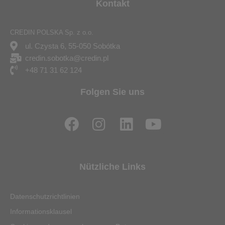
Kontakt
CREDIN POLSKA Sp. z o.o.
ul. Czysta 6, 55-050 Sobótka
credin.sobotka@credin.pl
+48 71 31 62 124
Folgen Sie uns
F
I
L
Y
a
n
i
o
c
s
n
u
e
t
k
t
Nützliche Links
b
a
e
u
o
g
d
b
Datenschutzrichtlinien
o
r
i
e
Informationsklausel
k
a
n