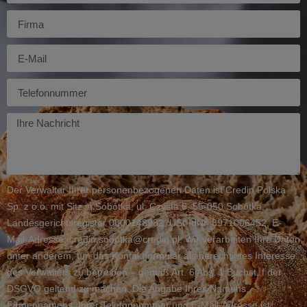
Firma
E-
mail
Telefon
Twoja
wiadomość
Der Verwalter Ihrer personenbezogenen Daten ist Credin Polska
Sp. z o.o. mit Sitz in Sobótka, ul. Czysta 6, 55-050 Sobótka,
Landesgerichtsregister 0000148982, USt-IdNr. 8971006452, E-
Mail-Adresse: credin.sobotka@credin.pl. Wir verarbeiten Ihre Daten
unter anderem, um das Kontaktformular als berechtigtes Interesse
des Verwalters zu betreiben – gemäß Art. 6 Abs. 1 Buchst. f der
DSGVO geltend zu machen. Die Angabe Ihres Namens,
Firmennamens, Ihrer Telefonnummer und E-Mail-Adresse ist