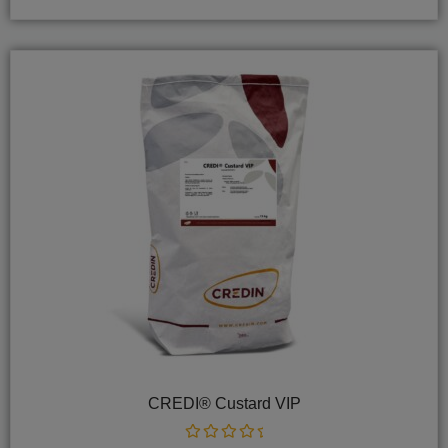
5
CREDI® Custard VIP