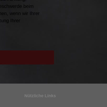
Beschwerde beim
en, wenn wir Ihrer
tung Ihrer
Nützliche Links