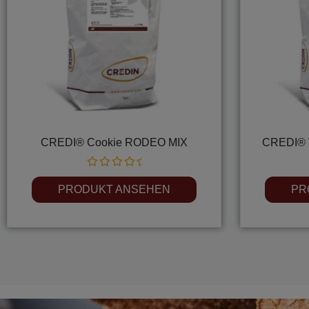
CREDI® Cookie RODEO MIX
CREDI® 
Rated
0
PRODUKT ANSEHEN
PR
out
of
5