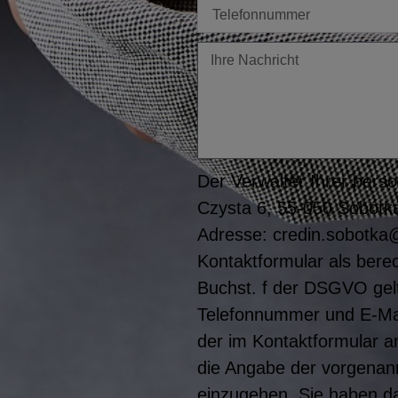
Tel
Twoja
wiadomość
Der Verwalter Ihrer perso
Czysta 6, 55-050 Sobótka
Adresse: credin.sobotka@
Kontaktformular als berec
Buchst. f der DSGVO gel
Telefonnummer und E-Mail-
der im Kontaktformular 
die Angabe der vorgenann
einzugehen. Sie haben da