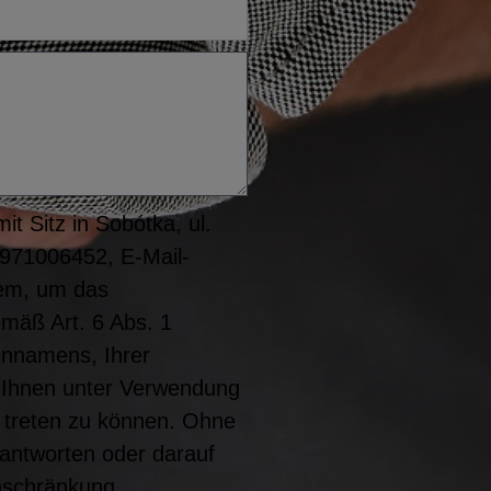
t Sitz in Sobótka, ul.
8971006452, E-Mail-
rem, um das
emäß Art. 6 Abs. 1
ennamens, Ihrer
it Ihnen unter Verwendung
 treten zu können. Ohne
eantworten oder darauf
nschränkung,