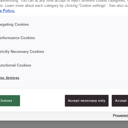
dvertising. You can at any time accept or reject different cookie categories,
es. Learn more about each category by clicking “Cookie settings”. See also o
✔ Vielseitige Verwendung
e Policy.
argeting Cookies
Details
erformance Cookies
Verpackung: 5 kg netto, Kunststoff-Eimer mit Schutz
trictly Necessary Cookies
Mindesthaltbarkeitsdatum: 10 Monate ab Produktio
unctional Cookies
es Settings
Choices
Accept necessary only
Accept 
PRODUKT ANFRAGEN