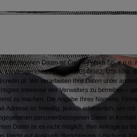
nenbezogenen Daten ist Credin Polska Sp. z o.o. mi
, Landesgerichtsregister 0000148982, USt-IdNr. 
credin.pl. Wir verarbeiten Ihre Daten unter ande
htigtes Interesse des Verwalters zu betreiben – g
tend zu machen. Die Angabe Ihres Namens, Firm
Adresse ist freiwillig, jedoch erforderlich, um m
angegebenen personenbezogenen Daten in Kontakt
ten Daten ist es nicht möglich, Ihre Anfrage zu b
s Recht auf Auskunft, Berichtigung, Löschung, Ei