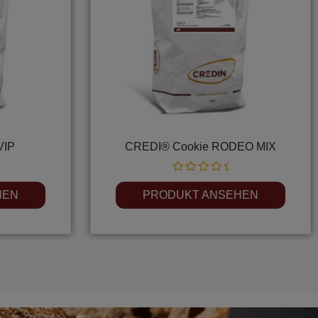
VIP
CREDI® Cookie RODEO MIX
Rated
0
HEN
PRODUKT ANSEHEN
out
of
5