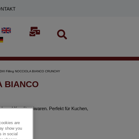
NTAKT
DI® Filling NOCCIOLA BIANCO CRUNCHY
A BIANCO
k und Konditoreiwaren. Perfekt für Kuchen,
cookies are
 may show you
 in social