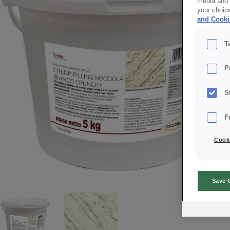
media and a
your choic
and Cooki
T
P
S
F
Cooki
Save 