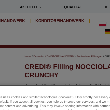
AKTUELLES
QUALITÄT
KO
RHANDWERK
KONDITOREIHANDWERK
Home
/
Deutsch
/
KONDITOREIHANDWERK
/
Fettbasierte Füllungen
/ CRE
CREDI® Filling NOCCIOL
CRUNCHY
Knusprige Milchfüllung mit Haselnüssen für Süßgebäc
Torten und Einzelportionen.
e uses cookies and similar technologies (“cookies”). Only strictly necessary 
default. If you accept all cookies, you help us improve our services, and we
✔ Knusprige Füllung
nt content and advertising. This may involve sharing information with partners