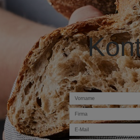
Kont
Imię
Firma
E-
mail