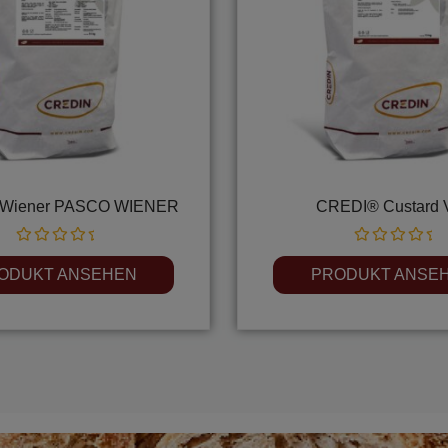
Wiener PASCO WIENER
CREDI® Custard 
Rated
Rated
0
0
ODUKT ANSEHEN
PRODUKT ANSE
out
out
of
of
5
5