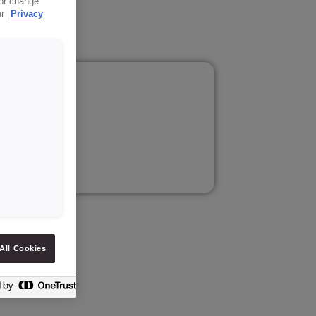
 or change
ur
Privacy
folie,
nsdatum.
All Cookies