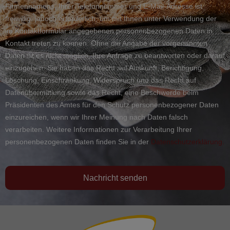
Firmennamens, Ihrer Telefonnummer und E-Mail-Adresse ist
freiwillig, jedoch erforderlich, um mit Ihnen unter Verwendung der
im Kontaktformular angegebenen personenbezogenen Daten in
Kontakt treten zu können. Ohne die Angabe der vorgenannten
Daten ist es nicht möglich, Ihre Anfrage zu beantworten oder darauf
einzugehen. Sie haben das Recht auf Auskunft, Berichtigung,
Löschung, Einschränkung, Widerspruch und das Recht auf
Datenübermittlung sowie das Recht, eine Beschwerde beim
Präsidenten des Amtes für den Schutz personenbezogener Daten
einzureichen, wenn wir Ihrer Meinung nach Daten falsch
verarbeiten. Weitere Informationen zur Verarbeitung Ihrer
personenbezogenen Daten finden Sie in der
Datenschutzerklärung.
Nachricht senden