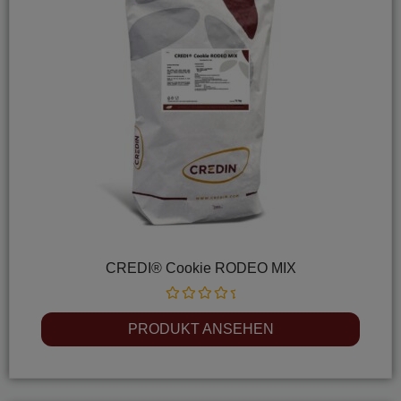
CREDI® Cookie RODEO MIX
Rated
0
PRODUKT ANSEHEN
out
of
5