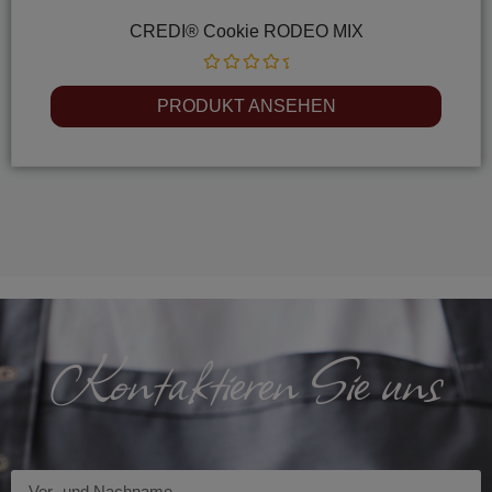
CREDI® Cookie RODEO MIX
Rated
0
PRODUKT ANSEHEN
out
of
5
Kontaktieren Sie uns
Imię