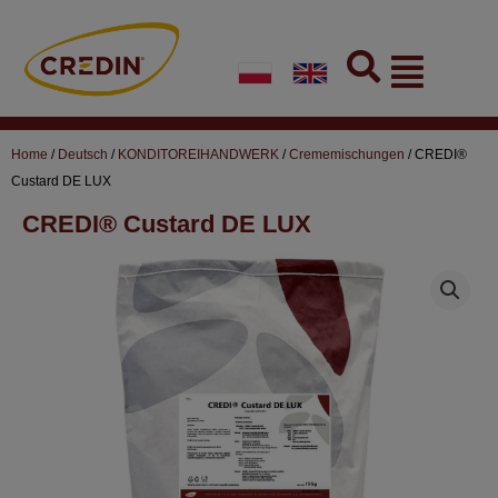
Skip
to
Flyout
content
Menu
Home
/
Deutsch
/
KONDITOREIHANDWERK
/
Crememischungen
/ CREDI®
Custard DE LUX
CREDI® Custard DE LUX