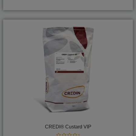
of
5
CREDI® Custard VIP