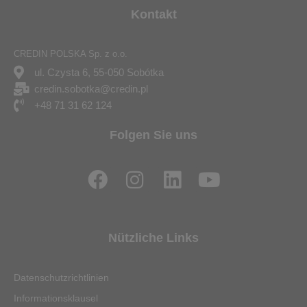
Kontakt
CREDIN POLSKA Sp. z o.o.
ul. Czysta 6, 55-050 Sobótka
credin.sobotka@credin.pl
+48 71 31 62 124
Folgen Sie uns
F
I
L
Y
a
n
i
o
c
s
n
u
e
t
k
t
Nützliche Links
b
a
e
u
o
g
d
b
Datenschutzrichtlinien
o
r
i
e
Informationsklausel