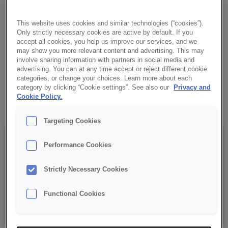
Kaltzubereitung. Die Creme ist auch backfähig und eignet sich
ideal zum Dekorieren und Füllen von Gebäck und Desserts.
This website uses cookies and similar technologies (“cookies”).
Only strictly necessary cookies are active by default. If you
✔ Für die Kaltzubereitung
accept all cookies, you help us improve our services, and we
may show you more relevant content and advertising. This may
involve sharing information with partners in social media and
✔ Backfähig
advertising. You can at any time accept or reject different cookie
categories, or change your choices. Learn more about each
category by clicking “Cookie settings”. See also our
Privacy and
✔ RSPO MB
Cookie Policy.
Targeting Cookies
Details
Performance Cookies
Strictly Necessary Cookies
Verpackung: 15 kg netto (Sack);
Functional Cookies
Mindesthaltbarkeitsdatum: 9 Monate ab Herstellungsdatum.