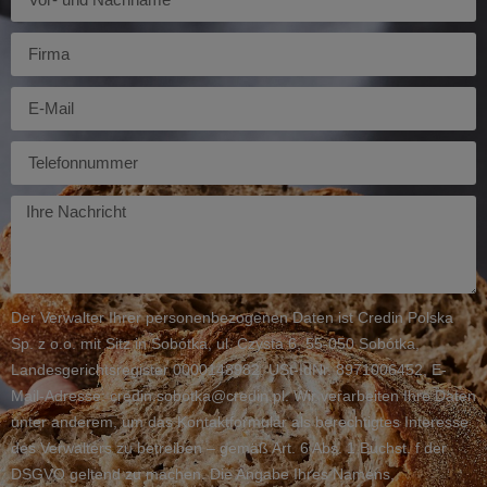
Firma
E-
mail
Telefon
Twoja
wiadomość
Der Verwalter Ihrer personenbezogenen Daten ist Credin Polska
Sp. z o.o. mit Sitz in Sobótka, ul. Czysta 6, 55-050 Sobótka,
Landesgerichtsregister 0000148982, USt-IdNr. 8971006452, E-
Mail-Adresse: credin.sobotka@credin.pl. Wir verarbeiten Ihre Daten
unter anderem, um das Kontaktformular als berechtigtes Interesse
des Verwalters zu betreiben – gemäß Art. 6 Abs. 1 Buchst. f der
DSGVO geltend zu machen. Die Angabe Ihres Namens,