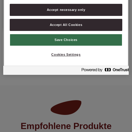
Verpackung: 15 kg netto (Sack);
Accept necessary only
Mindesthaltbarkeitsdatum: 12 Monate ab Herstellungsdatum.
Accept All Cookies
Save Choices
Cookies Settings
PRODUKT ANFRAGEN
Empfohlene Produkte