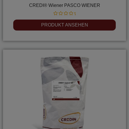
CREDI® Wiener PASCO WIENER
Rated
0
PRODUKT ANSEHEN
out
of
5