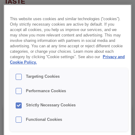
TASTE
CREDI® Cake CRUMBLY VANILLA TASTE ist eine 100 %ige
This website uses cookies and similar technologies (“cookies”).
Backmischung für halbmürben Teig mit Streuselstruktur. Sie
Only strictly necessary cookies are active by default. If you
überzeugt durch eine natürliche Farbe und feinen
accept all cookies, you help us improve our services, and we
Vanillegeschmack. Ideal als Basis für Apfelkuchen,
may show you more relevant content and advertising. This may
involve sharing information with partners in social media and
Käsekuchen, Mohnkuchen, Tartes und Obstkuchen.
advertising. You can at any time accept or reject different cookie
categories, or change your choices. Learn more about each
✔ Einfache Zubereitung
category by clicking “Cookie settings”. See also our
Privacy and
Cookie Policy.
✔ Feiner Vanillegeschmack
Targeting Cookies
✔ Vielseitig verwendbar
Performance Cookies
Strictly Necessary Cookies
Details
Functional Cookies