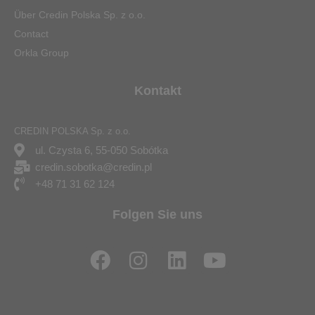
Über Credin Polska Sp. z o.o.
Contact
Orkla Group
Kontakt
CREDIN POLSKA Sp. z o.o.
ul. Czysta 6, 55-050 Sobótka
credin.sobotka@credin.pl
+48 71 31 62 124
Folgen Sie uns
F
I
L
Y
a
n
i
o
c
s
n
u