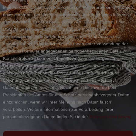
Mail-Adresse: credin.sobotka@credin.pl. Wir verarbeiten Ihre Daten
unter anderem, um das Kontaktformular als berechtigtes Interesse
des Verwalters zu betreiben – gemäß Art. 6 Abs. 1 Buchst. f der
DSGVO geltend zu machen. Die Angabe Ihres Namens,
Firmennamens, Ihrer Telefonnummer und E-Mail-Adresse ist
freiwillig, jedoch erforderlich, um mit Ihnen unter Verwendung der
im Kontaktformular angegebenen personenbezogenen Daten in
Kontakt treten zu können. Ohne die Angabe der vorgenannten
Daten ist es nicht möglich, Ihre Anfrage zu beantworten oder darauf
einzugehen. Sie haben das Recht auf Auskunft, Berichtigung,
Löschung, Einschränkung, Widerspruch und das Recht auf
Datenübermittlung sowie das Recht, eine Beschwerde beim
Präsidenten des Amtes für den Schutz personenbezogener Daten
einzureichen, wenn wir Ihrer Meinung nach Daten falsch
verarbeiten. Weitere Informationen zur Verarbeitung Ihrer
personenbezogenen Daten finden Sie in der
Datenschutzerklärung.