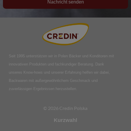
Nachricht senden
Seit 1995 unterstützen wir in Polen Bäcker und Konditoren mit
innovativen Produkten und fachkundiger Beratung. Dank
unseres Know-hows und unserer Erfahrung helfen wir dabei,
Backwaren mit außergewöhnlichem Geschmack und
zuverlässigen Ergebnissen herzustellen.
© 2026 Credin Polska
Kurzwahl