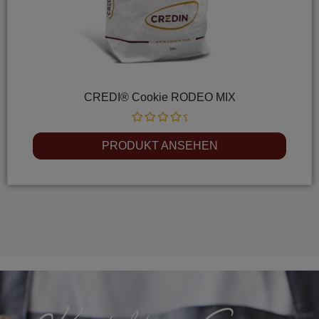
CREDI® Cookie RODEO MIX
Rated
0
PRODUKT ANSEHEN
out
of
5