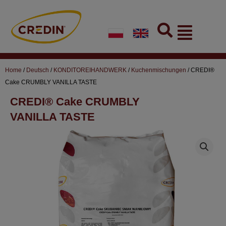
Skip
to
Flyout
content
Menu
Home
/
Deutsch
/
KONDITOREIHANDWERK
/
Kuchenmischungen
/ CREDI®
Cake CRUMBLY VANILLA TASTE
CREDI® Cake CRUMBLY
VANILLA TASTE