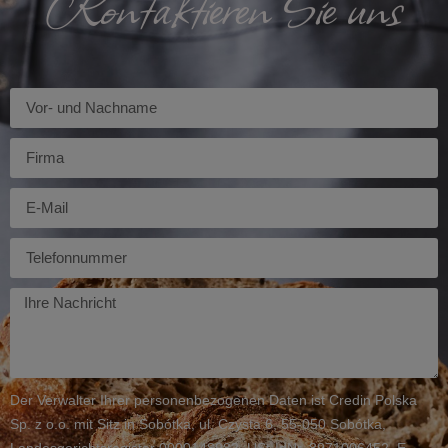
Kontaktieren Sie uns
Imię
Firma
E-
mail
Telefon
Twoja
wiadomość
Der Verwalter Ihrer personenbezogenen Daten ist Credin Polska
Sp. z o.o. mit Sitz in Sobótka, ul. Czysta 6, 55-050 Sobótka,
Landesgerichtsregister 0000148982, USt-IdNr. 8971006452, E-