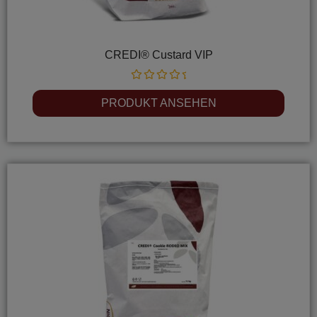
CREDI® Custard VIP
Rated
0
PRODUKT ANSEHEN
out
of
5