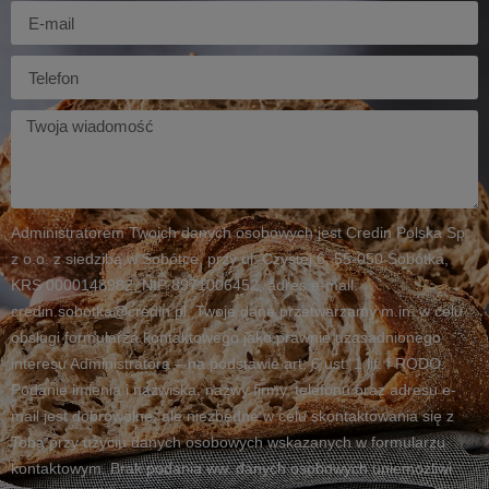
E-
mail
Telefon
Twoja
wiadomość
Administratorem Twoich danych osobowych jest Credin Polska Sp.
z o.o. z siedzibą w Sobótce, przy ul. Czystej 6, 55-050 Sobótka,
KRS 0000148982, NIP 8971006452, adres e-mail:
credin.sobotka@credin.pl. Twoje dane przetwarzamy m.in. w celu
obsługi formularza kontaktowego jako prawnie uzasadnionego
interesu Administratora – na podstawie art. 6 ust. 1 lit. f RODO.
Podanie imienia i nazwiska, nazwy firmy, telefonu oraz adresu e-
mail jest dobrowolne, ale niezbędne w celu skontaktowania się z
Tobą przy użyciu danych osobowych wskazanych w formularzu
kontaktowym. Brak podania ww. danych osobowych uniemożliwi