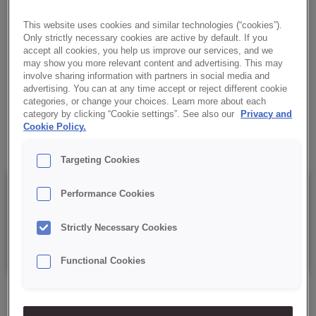
drobnoporowatym miękiszu. Dłuższa świeżość i wilgotność.
Idealne na wykwintne desery.
This website uses cookies and similar technologies (“cookies”).
Only strictly necessary cookies are active by default. If you
accept all cookies, you help us improve our services, and we
✔ Gładka, zwarta konsystencja
may show you more relevant content and advertising. This may
involve sharing information with partners in social media and
advertising. You can at any time accept or reject different cookie
✔ Dłuższa świeżość niż standardowe biszkopty
categories, or change your choices. Learn more about each
category by clicking “Cookie settings”. See also our
Privacy and
✔ Łatwy i szybki w wykonaniu
Cookie Policy.
Targeting Cookies
Szczegóły
Performance Cookies
Strictly Necessary Cookies
Opakowanie: 15 kg netto
Functional Cookies