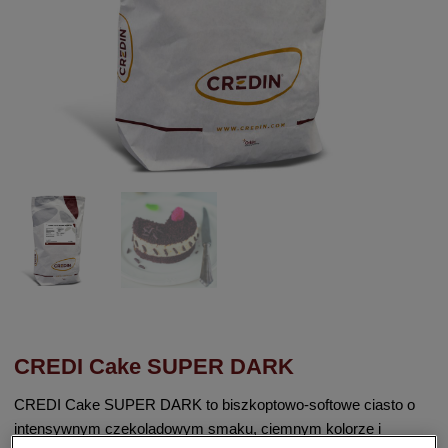
CREDI Cake SUPER DARK
CREDI Cake SUPER DARK to biszkoptowo-softowe ciasto o
intensywnym czekoladowym smaku, ciemnym kolorze i