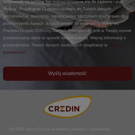
odpowiedź na pytanie lub ustosunkowanie się do żądania i jego
obsługi. Przysługuje Ci prawo dostępu do Twoich danych,
sprostowania, usunięcia, ograniczenia, sprzeciwu oraz prawo do
przenoszenia danych, a także prawo do wniesienia skargi do
Prezesa Urzędu Ochrony Danych Osobowych, jeśli w Twojej ocenie
przetwarzamy dane w sposób nieprawidłowy. Więcej informacji o
przetwarzaniu Twoich danych osobowych znajdziesz w
polityce
prywatności.
Wyślij wiadomość
Od 1995 roku w Polsce
wspieramy piekarzy i cukierników,