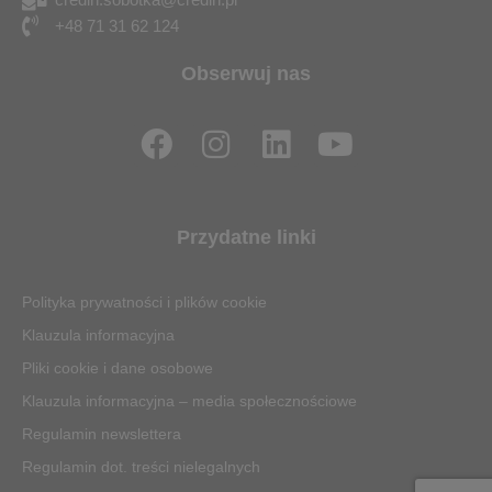
+48 71 31 62 124
Obserwuj nas
F
I
L
Y
a
n
i
o
c
s
n
u
e
t
k
t
Przydatne linki
b
a
e
u
o
g
d
b
Polityka prywatności i plików cookie
o
r
i
e
Klauzula informacyjna
k
a
n
Pliki cookie i dane osobowe
m
Klauzula informacyjna – media społecznościowe
Regulamin newslettera
Regulamin dot. treści nielegalnych