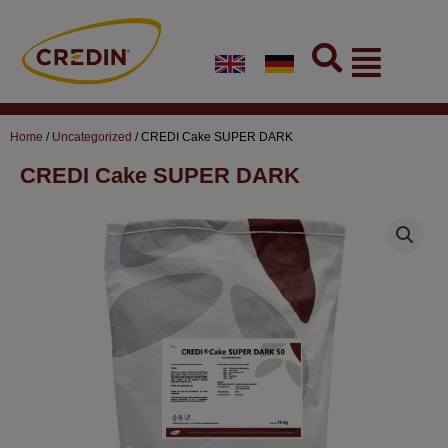
Skip
to
Flyout
content
Menu
Home
/
Uncategorized
/ CREDI Cake SUPER DARK
CREDI Cake SUPER DARK