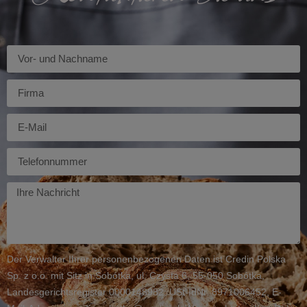
Imię
Firma
E-
mail
Telefon
Twoja
wiadomość
Der Verwalter Ihrer personenbezogenen Daten ist Credin Polska
Sp. z o.o. mit Sitz in Sobótka, ul. Czysta 6, 55-050 Sobótka,
Landesgerichtsregister 0000148982, USt-IdNr. 8971006452, E-