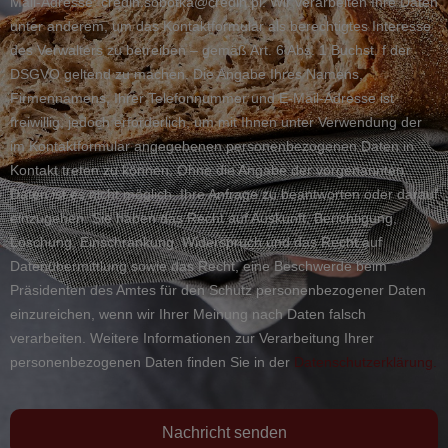
Mail-Adresse: credin.sobotka@credin.pl. Wir verarbeiten Ihre Daten
unter anderem, um das Kontaktformular als berechtigtes Interesse
des Verwalters zu betreiben – gemäß Art. 6 Abs. 1 Buchst. f der
DSGVO geltend zu machen. Die Angabe Ihres Namens,
Firmennamens, Ihrer Telefonnummer und E-Mail-Adresse ist
freiwillig, jedoch erforderlich, um mit Ihnen unter Verwendung der
im Kontaktformular angegebenen personenbezogenen Daten in
Kontakt treten zu können. Ohne die Angabe der vorgenannten
Daten ist es nicht möglich, Ihre Anfrage zu beantworten oder darauf
einzugehen. Sie haben das Recht auf Auskunft, Berichtigung,
Löschung, Einschränkung, Widerspruch und das Recht auf
Datenübermittlung sowie das Recht, eine Beschwerde beim
Präsidenten des Amtes für den Schutz personenbezogener Daten
einzureichen, wenn wir Ihrer Meinung nach Daten falsch
verarbeiten. Weitere Informationen zur Verarbeitung Ihrer
personenbezogenen Daten finden Sie in der
Datenschutzerklärung.
Nachricht senden