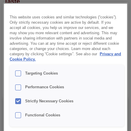
Taste
Klassisches Backkonzentrat zur Herstellung von Biskuit-
This website uses cookies and similar technologies (“cookies”).
Fettteigen mit vollmundigem Buttergeschmack.
Only strictly necessary cookies are active by default. If you
accept all cookies, you help us improve our services, and we
may show you more relevant content and advertising. This may
✔ Saftige und frische Backwaren
involve sharing information with partners in social media and
advertising. You can at any time accept or reject different cookie
✔ Einfache Verarbeitung
categories, or change your choices. Learn more about each
category by clicking “Cookie settings”. See also our
Privacy and
Cookie Policy.
✔ Vollmundiger Buttergeschmack
Targeting Cookies
✔ RSPO MB
Performance Cookies
Strictly Necessary Cookies
Details
Functional Cookies
Verpackung: 15 kg netto (Sack);