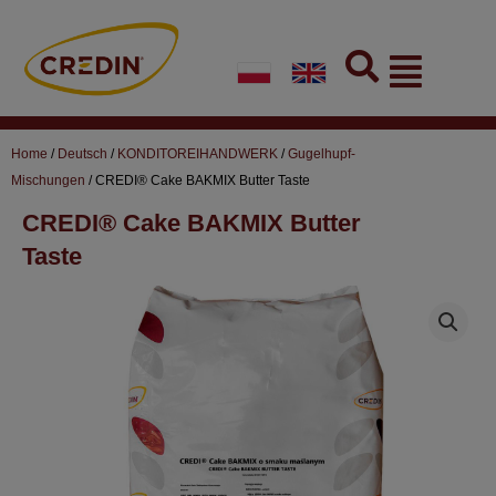
Skip
to
Flyout
content
Menu
Home
/
Deutsch
/
KONDITOREIHANDWERK
/
Gugelhupf-
Mischungen
/ CREDI® Cake BAKMIX Butter Taste
CREDI® Cake BAKMIX Butter
Taste