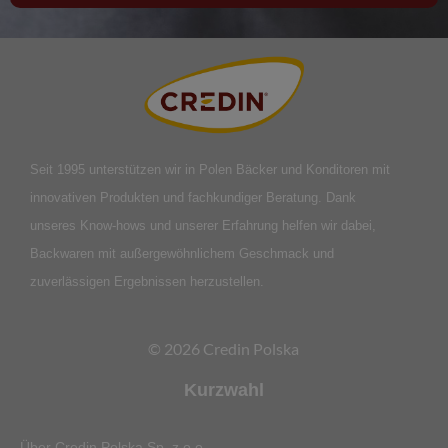
Seit 1995 unterstützen wir in Polen Bäcker und Konditoren mit
innovativen Produkten und fachkundiger Beratung. Dank
unseres Know-hows und unserer Erfahrung helfen wir dabei,
Backwaren mit außergewöhnlichem Geschmack und
zuverlässigen Ergebnissen herzustellen.
© 2026 Credin Polska
Kurzwahl
Über Credin Polska Sp. z o.o.