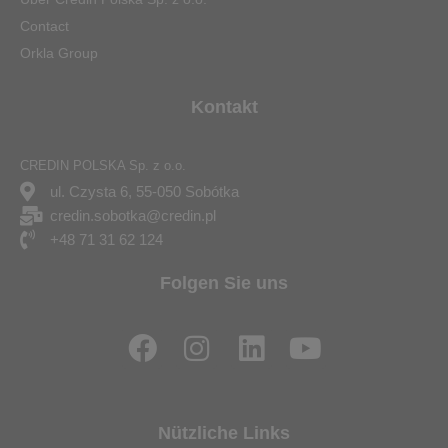
Contact
Orkla Group
Kontakt
CREDIN POLSKA Sp. z o.o.
ul. Czysta 6, 55-050 Sobótka
credin.sobotka@credin.pl
+48 71 31 62 124
Folgen Sie uns
F
I
L
Y
a
n
i
o
c
s
n
u
e
t
k
t
Nützliche Links