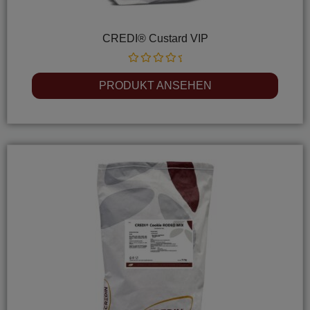
CREDI® Custard VIP
Rated
0
PRODUKT ANSEHEN
out
of
5