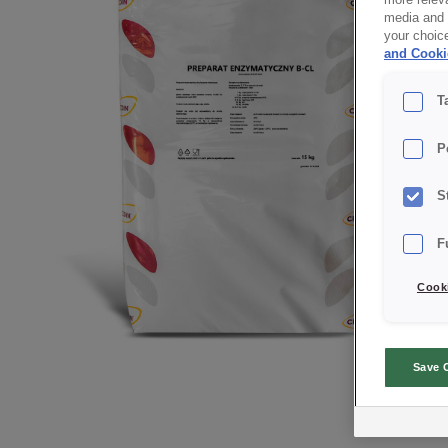
media and a
your choic
and Cooki
T
P
S
F
Cooki
Save 