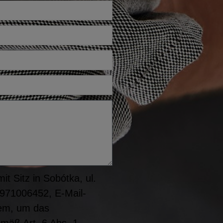
t Sitz in Sobótka, ul.
8971006452, E-Mail-
rem, um das
emäß Art. 6 Abs. 1