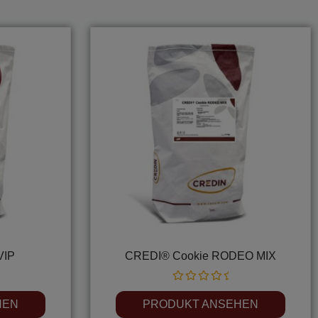
VIP
CREDI® Cookie RODEO MIX
Rated
0
HEN
PRODUKT ANSEHEN
out