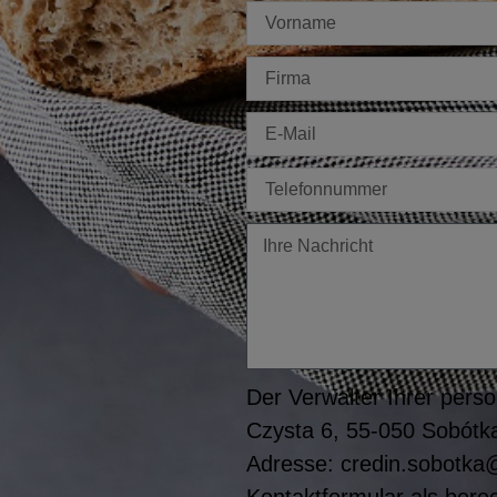
Imię
Firma
E-
mail
Tel
Twoja
wiadomość
Der Verwalter Ihrer perso
Czysta 6, 55-050 Sobótka
Adresse: credin.sobotka@
Kontaktformular als berec