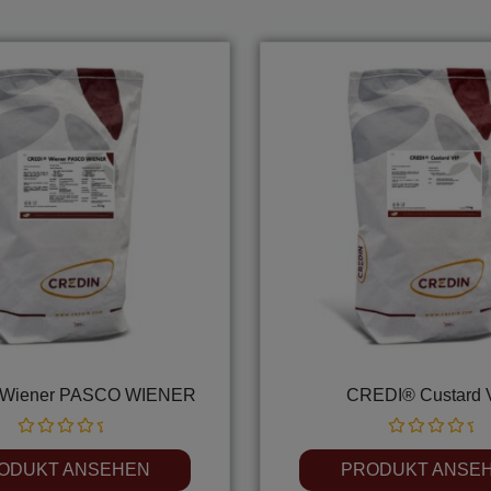
Wiener PASCO WIENER
CREDI® Custard 
Rated
Rated
0
0
ODUKT ANSEHEN
PRODUKT ANSE
out
out