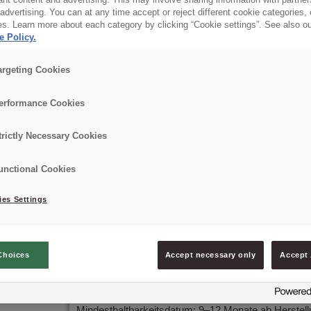
dvertising. You can at any time accept or reject different cookie categories,
es. Learn more about each category by clicking “Cookie settings”. See also o
✔ Verbesserte Feuchtigkeit der Krume
e Policy.
✔ Erhöhte Weichheit und Elastizität der Krume
argeting Cookies
✔ Verbesserte Krümelstruktur für gleichmäßigere Po
erformance Cookies
trictly Necessary Cookies
✔ Erhöhte Teigtoleranz gegenüber mechanischer Bea
unctional Cookies
✔ Verbesserte sensorische Eigenschaften der Back
es Settings
Details
Choices
Accept necessary only
Accept 
Verpackung: 15 kg netto;
Mindesthaltbarkeitsdatum: 9–12 Monate ab Herstel