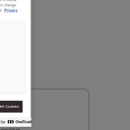
 or change
ur
Privacy
rung
rbeitung
waren
All Cookies
lungsdatum.