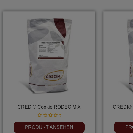
CREDI® Cookie RODEO MIX
CREDI® 
Rated
0
PRODUKT ANSEHEN
PR
out