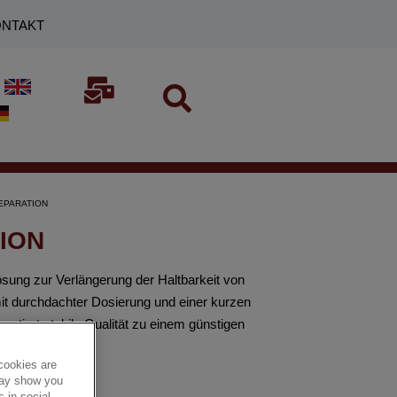
NTAKT
EPARATION
ION
ng zur Verlängerung der Haltbarkeit von
it durchdachter Dosierung und einer kurzen
antiert stabile Qualität zu einem günstigen
cookies are
 may show you
 bis zu 4–5 Tage
 in social