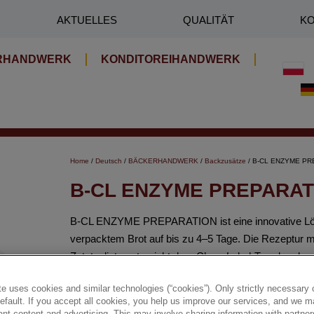
AKTUELLES
QUALITÄT
KO
RHANDWERK
KONDITOREIHANDWERK
Home
/
Deutsch
/
BÄCKERHANDWERK
/
Backzusätze
/ B-CL ENZYME PR
B-CL ENZYME PREPARAT
B-CL ENZYME PREPARATION ist eine innovative Lösu
verpacktem Brot auf bis zu 4–5 Tage. Die Rezeptur m
Zutatenliste entspricht dem Clean-Label-Trend und gar
Preis.
e uses cookies and similar technologies (“cookies”). Only strictly necessary 
default. If you accept all cookies, you help us improve our services, and we
✔ Verlängerte Frischhaltung von verpacktem Brot auf
nt content and advertising. This may involve sharing information with partners