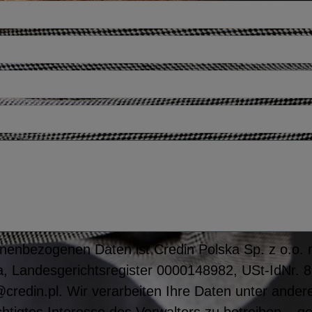
nenbezogenen Daten ist Credin Polska Sp. z o.o. mi
, Landesgerichtsregister 0000148982, USt-IdNr. 
credin.pl. Wir verarbeiten Ihre Daten unter ande
htigtes Interesse des Verwalters zu betreiben – g