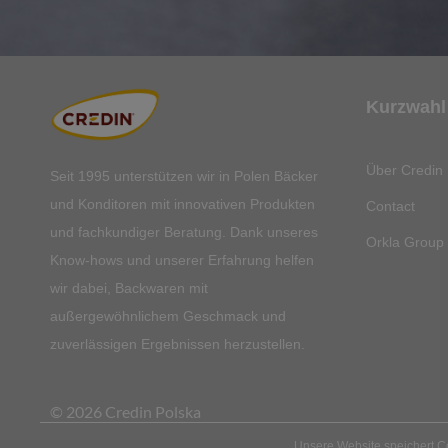
Kurzwahl
Über Credin 
Seit 1995 unterstützen wir in Polen Bäcker
und Konditoren mit innovativen Produkten
Contact
und fachkundiger Beratung. Dank unseres
Orkla Group
Know-hows und unserer Erfahrung helfen
wir dabei, Backwaren mit
außergewöhnlichem Geschmack und
zuverlässigen Ergebnissen herzustellen.
© 2026 Credin Polska
Unsere Website speichert Co