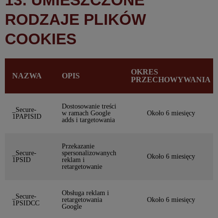
13. UMIESZCZONE
RODZAJE PLIKÓW
COOKIES
OKRES
NAZWA
OPIS
PRZECHOWYWANIA
Dostosowanie treści
_Secure-
w ramach Google
Około 6 miesięcy
1PAPISID
adds i targetowania
Przekazanie
_Secure-
spersonalizowanych
Około 6 miesięcy
1PSID
reklam i
retargetowanie
Obsługa reklam i
_Secure-
retargetowania
Około 6 miesięcy
1PSIDCC
Google