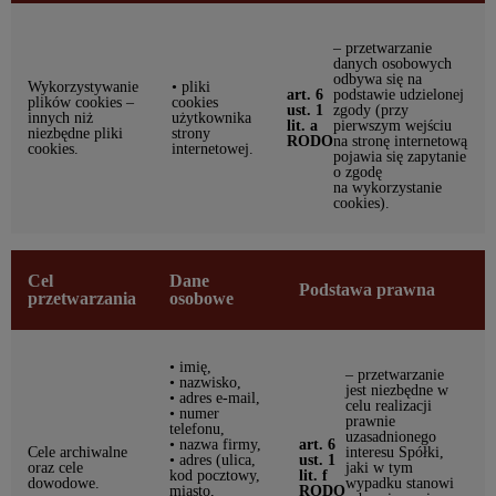
– przetwarzanie
danych osobowych
odbywa się na
Wykorzystywanie
• pliki
art. 6
podstawie udzielonej
plików cookies –
cookies
ust. 1
zgody (przy
innych niż
użytkownika
lit. a
pierwszym wejściu
niezbędne pliki
strony
RODO
na stronę internetową
cookies.
internetowej.
pojawia się zapytanie
o zgodę
na wykorzystanie
cookies).
Cel
Dane
Podstawa prawna
przetwarzania
osobowe
• imię,
– przetwarzanie
• nazwisko,
jest niezbędne w
• adres e-mail,
celu realizacji
• numer
prawnie
telefonu,
uzasadnionego
• nazwa firmy,
art. 6
Cele archiwalne
interesu Spółki,
• adres (ulica,
ust. 1
oraz cele
jaki w tym
kod pocztowy,
lit. f
dowodowe.
wypadku stanowi
miasto,
RODO