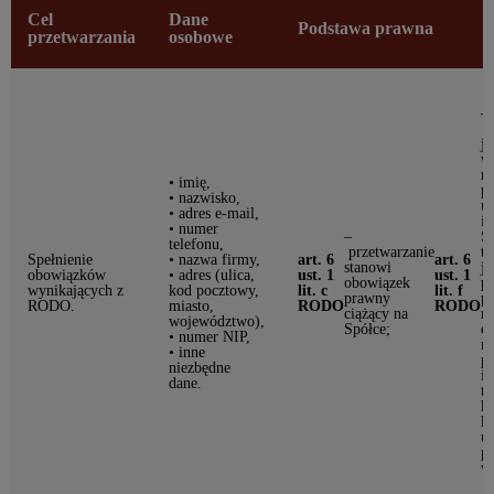
Cel
Dane
Podstawa prawna
przetwarzania
osobowe
–
p
je
w
re
• imię,
p
• nazwisko,
u
• adres e-mail,
in
• numer
–
Sp
telefonu,
przetwarzanie
t
Spełnienie
• nazwa firmy,
art. 6
art. 6
stanowi
je
obowiązków
• adres (ulica,
ust. 1
ust. 1
obowiązek
p
wynikających z
kod pocztowy,
lit. c
lit. f
prawny
p
RODO.
miasto,
RODO
RODO
ciążący na
re
województwo),
Spółce;
ew
• numer NIP,
r
• inne
po
niezbędne
in
dane.
te
kt
ko
u
p
w