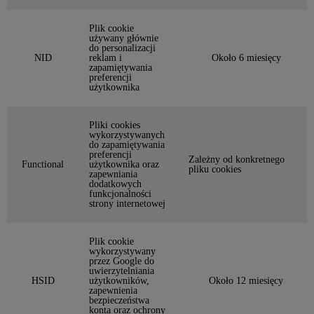
Plik cookie
używany głównie
do personalizacji
NID
reklam i
Około 6 miesięcy
zapamiętywania
preferencji
użytkownika
Pliki cookies
wykorzystywanych
do zapamiętywania
preferencji
Zależny od konkretnego
Functional
użytkownika oraz
pliku cookies
zapewniania
dodatkowych
funkcjonalności
strony internetowej
Plik cookie
wykorzystywany
przez Google do
uwierzytelniania
HSID
użytkowników,
Około 12 miesięcy
zapewnienia
bezpieczeństwa
konta oraz ochrony