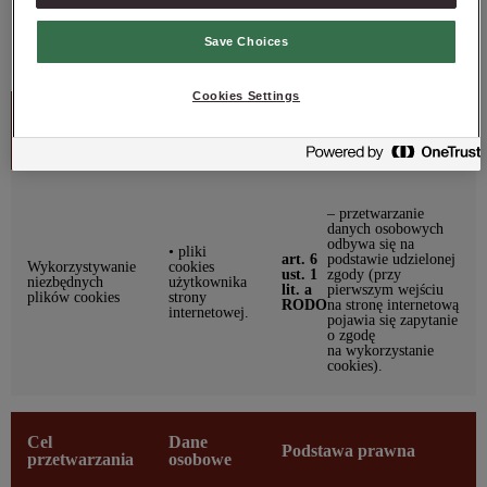
(Dz. U. poz.
zaznaczenie
1221)
odpowiedniego
Save Choices
checkboxa).
Cookies Settings
Cel
Dane
Podstawa prawna
przetwarzania
osobowe
– przetwarzanie
danych osobowych
odbywa się na
• pliki
art. 6
podstawie udzielonej
Wykorzystywanie
cookies
ust. 1
zgody (przy
niezbędnych
użytkownika
lit. a
pierwszym wejściu
plików cookies
strony
RODO
na stronę internetową
internetowej.
pojawia się zapytanie
o zgodę
na wykorzystanie
cookies).
Cel
Dane
Podstawa prawna
przetwarzania
osobowe