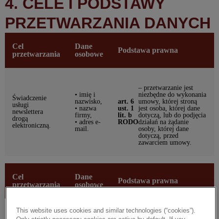
4. CELE I PODSTAWY
PRZETWARZANIA DANYCH
Cel
Dane
Podstawa prawna
przetwarzania
osobowe
– przetwarzanie jest
• imię i
niezbędne do wykonania
Świadczenie
nazwisko,
art. 6
umowy, której stroną
usługi
• nazwa
ust. 1
jest osoba, której dane
newslettera
firmy,
lit. b
dotyczą, lub do podjęcia
drogą
• adres e-
RODO
działań na żądanie
elektroniczną.
mail.
osoby, której dane
dotyczą, przed
zawarciem umowy.
Cel
Dane
Podstawa prawna
przetwarzania
osobowe
This website uses cookies and similar technologies (“cookies”).
– przetwarzanie