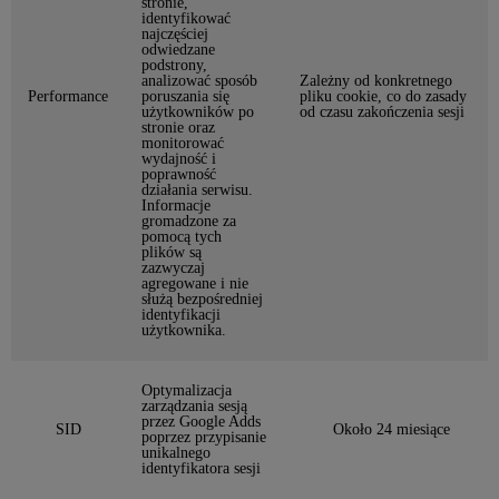
stronie,
identyfikować
najczęściej
odwiedzane
podstrony,
analizować sposób
Zależny od konkretnego
Performance
poruszania się
pliku cookie, co do zasady
użytkowników po
od czasu zakończenia sesji
stronie oraz
monitorować
wydajność i
poprawność
działania serwisu.
Informacje
gromadzone za
pomocą tych
plików są
zazwyczaj
agregowane i nie
służą bezpośredniej
identyfikacji
użytkownika.
Optymalizacja
zarządzania sesją
przez Google Adds
SID
Około 24 miesiące
poprzez przypisanie
unikalnego
identyfikatora sesji