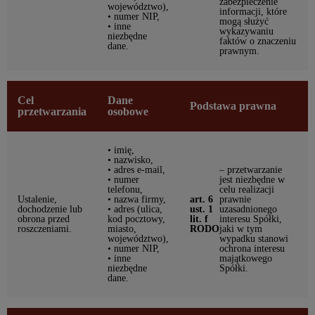
zabezpieczenie
województwo),
informacji, które
• numer NIP,
mogą służyć
• inne
wykazywaniu
niezbędne
faktów o znaczeniu
dane.
prawnym.
Cel
Dane
Podstawa prawna
przetwarzania
osobowe
• imię,
• nazwisko,
• adres e-mail,
– przetwarzanie
• numer
jest niezbędne w
telefonu,
celu realizacji
Ustalenie,
• nazwa firmy,
art. 6
prawnie
dochodzenie lub
• adres (ulica,
ust. 1
uzasadnionego
obrona przed
kod pocztowy,
lit. f
interesu Spółki,
roszczeniami.
miasto,
RODO
jaki w tym
województwo),
wypadku stanowi
• numer NIP,
ochrona interesu
• inne
majątkowego
niezbędne
Spółki.
dane.