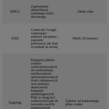
Zapewnienie
identyfikacji
SIDCC
Około roku
zaufanego ruchu
sieciowego
Ciasteczko Google
wspierające
niektóre narzędzia i
SSID
Około 24 miesięcy
zapisanie
preferencji jak ilość
wyszukań na stronę
Kategoria plików
cookies
wykorzystywanych
do wyświetlania
użytkownikom
spersonalizowanych
treści reklamowych
oraz pomiaru
skuteczności
kampanii
marketingowych.
Pliki te mogą być
wykorzystywane do
Zależny od konkretnego
Targeting
tworzenia profilu
pliku cookie
zainteresowań