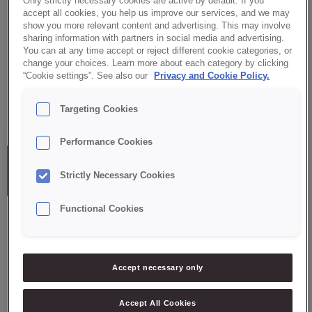
Only strictly necessary cookies are active by default. If you
art. 6 ust. 1
danych
lit. a RODO
accept all cookies, you help us improve our services, and we may
osobowych
w zw. z art.
show you more relevant content and advertising. This may involve
Zebranie zgody
• imię i
odbywa się na
398 ust. 1
na przesyłanie
nazwisko,
podstawie
sharing information with partners in social media and advertising.
ustawy z dnia
informacji
• nazwa
udzielonej
You can at any time accept or reject different cookie categories, or
12 lipca 2024
handlowych
firmy,
zgody (w
roku – Prawo
change your choices. Learn more about each category by clicking
drogą
• adres-
dedykowanym
komunikacji
“Cookie settings”. See also our
Privacy and Cookie Policy.
elektroniczną.
email.
formularzu
elektronicznej
poprzez
(Dz. U. poz.
zaznaczenie
1221)
odpowiedniego
Targeting Cookies
checkboxa).
Performance Cookies
Cel
Dane
Podstawa prawna
przetwarzania
osobowe
Strictly Necessary Cookies
Functional Cookies
– przetwarzanie
art. 6 ust. 1
danych
lit. a RODO
osobowych
w zw. z art.
Zebranie zgody
• imię i
odbywa się na
398 ust. 1
na przesyłanie
nazwisko,
podstawie
ustawy z dnia
Accept necessary only
informacji
• nazwa
udzielonej
12 lipca 2024
handlowych za
firmy,
zgody (w
roku – Prawo
pośrednictwem
• numer
dedykowanym
komunikacji
SMS/MMS.
telefonu.
formularzu
Accept All Cookies
elektronicznej
poprzez