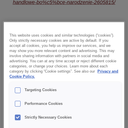
handlowe-bo%c5%bce-narodzenie-2605815/
This website uses cookies and similar technologies (“cookies”).
Only strictly necessary cookies are active by default. If you
accept all cookies, you help us improve our services, and we
may show you more relevant content and advertising. This may
Sorgen Sie für ein
involve sharing information with partners in social media and
advertising. You can at any time accept or reject different cookie
attraktives Angebot an
categories, or change your choices. Learn more about each
category by clicking “Cookie settings”. See also our
Privacy and
festlichen Kuchen und
Cookie Policy.
Süßigkeiten
Targeting Cookies
Nicht nur ohne Weihnachtsbaum ist
Performance Cookies
Weihnachten kaum vorstellbar. Wir alle lieben
auch Weihnachtssüßigkeiten, sowohl in der
Strictly Necessary Cookies
traditionellen Form als auch in neuen