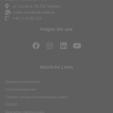
ul. Czysta 6, 55-050 Sobótka
credin.sobotka@credin.pl
+48 71 31 62 124
Folgen Sie uns
F
I
L
Y
a
n
i
o
c
s
n
u
e
t
k
t
Nützliche Links
b
a
e
u
o
g
d
b
Datenschutzrichtlinien
o
r
i
e
Informationsklausel
k
a
n
Cookies und personenbezogene Daten
m
DSGVO
Newsletter-Bedingungen