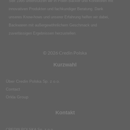
Seit 1995 unterstützen wir in Polen Bäcker und Konditoren mit
innovativen Produkten und fachkundiger Beratung. Dank
unseres Know-hows und unserer Erfahrung helfen wir dabei,
Backwaren mit außergewöhnlichem Geschmack und
zuverlässigen Ergebnissen herzustellen.
© 2026 Credin Polska
Kurzwahl
Über Credin Polska Sp. z o.o.
Contact
Orkla Group
Kontakt
CREDIN POLSKA Sp. z o.o.