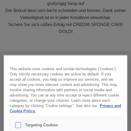
großzügig Sirup auf
Der Biskuit lässt sich leicht schneiden und formen. Dank seiner
Vielseitigkeit ist er in jeder Konditorei einsetzbar.
Sichern Sie sich süßen Erfolg mit CREDI® SPONGE CAKE
GOLD!
This website uses cookies and similar technologies (“cookies”).
Only strictly necessary cookies are active by default. If you
accept all cookies, you help us improve our services, and we
may show you more relevant content and advertising. This may
involve sharing information with partners in social media and
advertising. You can at any time accept or reject different cookie
categories, or change your choices. Learn more about each
category by clicking “Cookie settings”. See also our
Privacy and
Cookie Policy.
Targeting Cookies