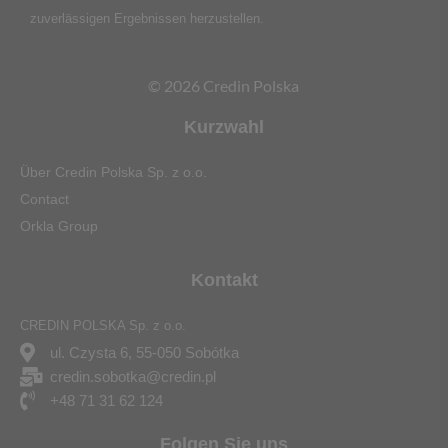
zuverlässigen Ergebnissen herzustellen.
© 2026 Credin Polska
Kurzwahl
Über Credin Polska Sp. z o.o.
Contact
Orkla Group
Kontakt
CREDIN POLSKA Sp. z o.o.
ul. Czysta 6, 55-050 Sobótka
credin.sobotka@credin.pl
+48 71 31 62 124
Folgen Sie uns