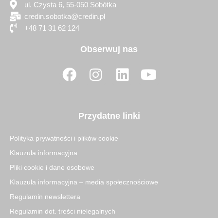
ul. Czysta 6, 55-050 Sobótka
credin.sobotka@credin.pl
+48 71 31 62 124
Obserwuj nas
F
I
L
Y
a
n
i
o
c
s
n
u
e
t
k
t
Przydatne linki
b
a
e
u
o
g
d
b
Polityka prywatności i plików cookie
o
r
i
e
Klauzula informacyjna
k
a
n
Pliki cookie i dane osobowe
m
Klauzula informacyjna – media społecznościowe
Regulamin newslettera
Regulamin dot. treści nielegalnych